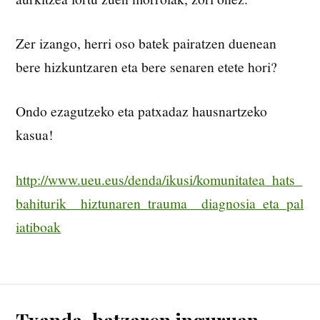
Zer izango, herri oso batek pairatzen duenean
bere hizkuntzaren eta bere senaren etete hori?
Ondo ezagutzeko eta patxadaz hausnartzeko
kasua!
http://www.ueu.eus/denda/ikusi/komunitatea_hats_
bahiturik__hiztunaren_trauma__diagnosia_eta_pal
iatiboak