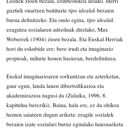
Leonék zioen bezala, ezinbestekoa delako. Herri
guztiek onartzen baitituzte
tipo idealak
beraien
burua definitzeko. Eta ondo egina,
tipo idealak
ezagutza sozialaren adreiluak direlako, Max
Weberrek (1904) zioen bezala. Eta Euskal Herriak
hori du eskubide ere: bere irudi eta imaginario
propioak, milurte honen hasieran, berdefinitzea.
Euskal imaginarioaren sorkuntzan eta azterketan,
gaur egun, landa lanen dibertsifikazioa eta
akademizazioa nagusi da (Zulaika, 1996, 8.
kapitulua bereziki). Baina, hala ere, ez da ohikoa
hemen saiatzen dugun ariketa: eragile sozialek
beraien izate sozialari buruz egindako hausnarketa