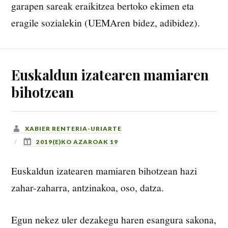
garapen sareak eraikitzea bertoko ekimen eta
eragile sozialekin (UEMAren bidez, adibidez).
Euskaldun izatearen mamiaren
bihotzean
XABIER RENTERIA-URIARTE
2019(E)KO AZAROAK 19
Euskaldun izatearen mamiaren bihotzean hazi
zahar-zaharra, antzinakoa, oso, datza.
Egun nekez uler dezakegu haren esangura sakona,