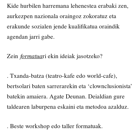
Kide hurbilen harremana lehenestea erabaki zen,
aurkezpen nazionala oraingoz zokoratuz eta
erakunde sozialen jende kualifikatua oraindik
agendan jarri gabe.
Zein
formatua
ri ekin ideiak jasotzeko?
. Txanda-batza (teatro-kafe edo world-cafe),
bertsolari baten sarrerarekin eta ‘clownclusionista’
batekin amaiera. Agate Deunan. Deialdian gure
taldearen laburpena eskaini eta metodoa azalduz.
. Beste workshop edo taller formatuak.