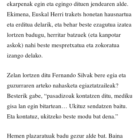
ekarpenak egin eta egingo dituen jendearen alde.
Ekimena, Euskal Herri trakets honetan hausnartua
eta erditua delarik, eta behar beste ezagutua izatea
lortzen badugu, herritar batzuek (eta kanpotar
askok) nahi beste mespretxatua eta zokoratua
izango delako.
Zelan lortzen ditu Fernando Silvak bere egia eta
guzurraren arteko nahasketa egiaztatzaileak?
Besterik gabe, “pasadizoak kontatzen ditu, mediku
gisa lan egin bitartean… Ukituz sendatzen baitu.
Eta kontatuz, ukitzeko beste modu bat dena.”
Hemen plazaratuak badu gezur alde bat. Baina