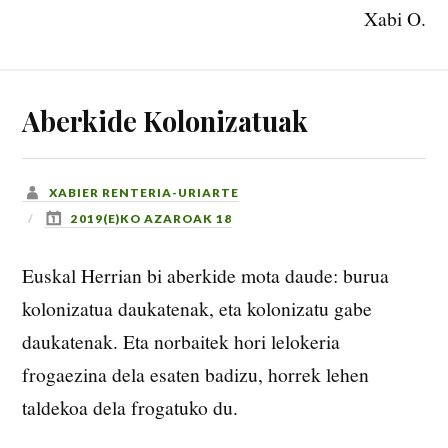
Xabi O.
Aberkide Kolonizatuak
XABIER RENTERIA-URIARTE
2019(E)KO AZAROAK 18
Euskal Herrian bi aberkide mota daude: burua
kolonizatua daukatenak, eta kolonizatu gabe
daukatenak. Eta norbaitek hori lelokeria
frogaezina dela esaten badizu, horrek lehen
taldekoa dela frogatuko du.