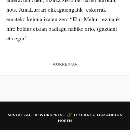
hots, AmaLurrari elikagaiengatik eskerrak
emateko keinua izaten zen: “Elur Melur , ez nauk
hire beldur etxian badiagu nahiko arto, (gaztain)
eta egur”.
AURREKOA
&
SUSTATZAILEA:
WORDPRESS
ITXURA EGILEA:
ANDERS
NORÉN