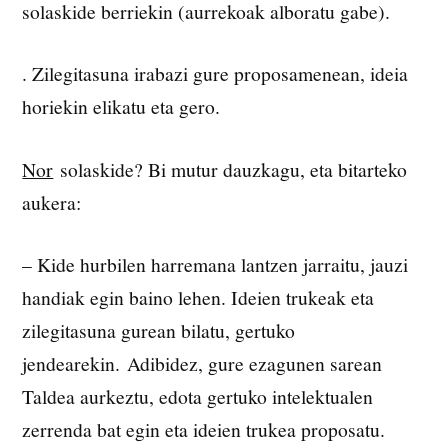
solaskide berriekin (aurrekoak alboratu gabe).
. Zilegitasuna irabazi gure proposamenean, ideia
horiekin elikatu eta gero.
Nor
solaskide? Bi mutur dauzkagu, eta bitarteko
aukera:
– Kide hurbilen harremana lantzen jarraitu, jauzi
handiak egin baino lehen. Ideien trukeak eta
zilegitasuna gurean bilatu, gertuko
jendearekin. Adibidez, gure ezagunen sarean
Taldea aurkeztu, edota gertuko intelektualen
zerrenda bat egin eta ideien trukea proposatu.