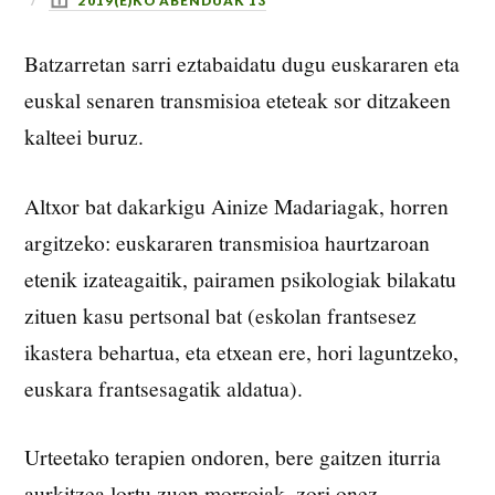
2019(E)KO ABENDUAK 13
Batzarretan sarri eztabaidatu dugu euskararen eta
euskal senaren transmisioa eteteak sor ditzakeen
kalteei buruz.
Altxor bat dakarkigu Ainize Madariagak, horren
argitzeko: euskararen transmisioa haurtzaroan
etenik izateagaitik, pairamen psikologiak bilakatu
zituen kasu pertsonal bat (eskolan frantsesez
ikastera behartua, eta etxean ere, hori laguntzeko,
euskara frantsesagatik aldatua).
Urteetako terapien ondoren, bere gaitzen iturria
aurkitzea lortu zuen morroiak, zori onez.