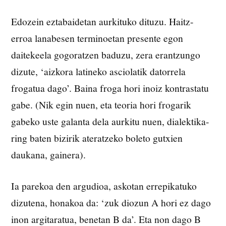
Edozein eztabaidetan aurkituko dituzu. Haitz-
erroa lanabesen terminoetan presente egon
daitekeela gogoratzen baduzu, zera erantzungo
dizute, ‘aizkora latineko asciolatik datorrela
frogatua dago’. Baina froga hori inoiz kontrastatu
gabe. (Nik egin nuen, eta teoria hori frogarik
gabeko uste galanta dela aurkitu nuen, dialektika-
ring baten bizirik ateratzeko boleto gutxien
daukana, gainera).
Ia parekoa den argudioa, askotan errepikatuko
dizutena, honakoa da: ‘zuk diozun A hori ez dago
inon argitaratua, benetan B da’. Eta non dago B