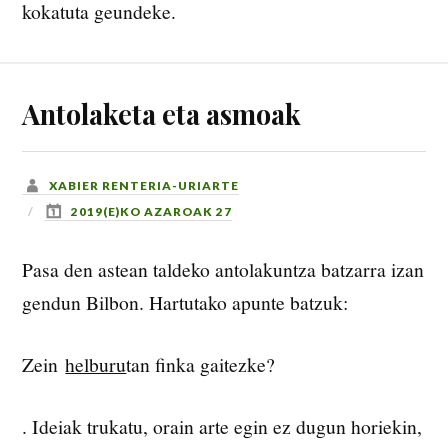
kokatuta geundeke.
Antolaketa eta asmoak
XABIER RENTERIA-URIARTE
2019(E)KO AZAROAK 27
Pasa den astean taldeko antolakuntza batzarra izan
gendun Bilbon. Hartutako apunte batzuk:
Zein
helburu
tan finka gaitezke?
. Ideiak trukatu, orain arte egin ez dugun horiekin,