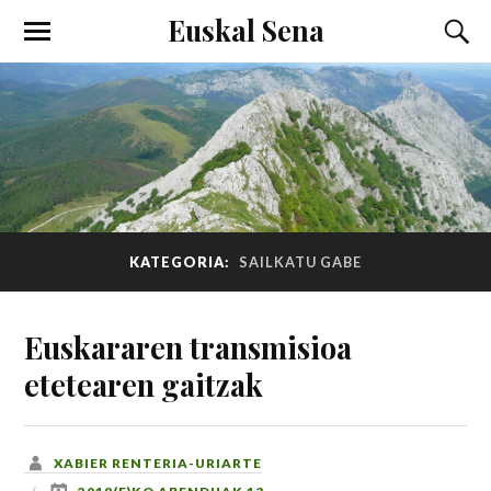
Euskal Sena
KATEGORIA:
SAILKATU GABE
Euskararen transmisioa
etetearen gaitzak
XABIER RENTERIA-URIARTE