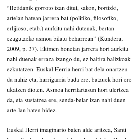
“Betidanik gorroto izan ditut, sakon, bortizki,
artelan batean jarrera bat (politiko, filosofiko,
erlijioso, etab.) aurkitu nahi dutenak, bertan
ezagutzeko asmoa bilatu beharrean” (Kundera,
2009, p. 37). Ekimen honetan jarrera hori aurkitu
nahi duenak erraza izango du, ez baitira balizkoak
ezkutatzen. Euskal Herria herri bat dela onartzen
da nahiz eta, harrigarria bada ere, batzuek hori ere
ukatzen dioten. Asmoa herritartasun hori ulertzea
da, eta sustatzea ere, senda-belar izan nahi duen
arte-lan baten bidez.
Euskal Herri imaginario baten alde aritzea, Santi