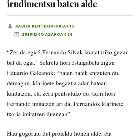
irudimentsu baten alde
XABIER RENTERIA-URIARTE
2019(E)KO AZAROAK 14
“Zer da egia? Fernando Silvak kontaturiko gezur
bat da egia.” Sekretu hori estalgabetu zigun
Eduardo Galeanok: “baten batek entzuten du,
demagun, klarinete hegaztia adar batean
kantatzen, eta zera pentsatuko du: txori hori
Fernando imitatzen ari da, Fernandok klarinete
txoria imitatzen duenean”.
Hau gogoratu dut proiektu honen alde, eta