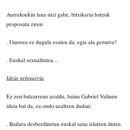
Aurrekoekin lana utzi gabe, bitxikeria batzuk
proposatu ziren:
. Umorea ez dugula esaten da; egia ala gezurra?
. Euskal sexualitatea…
Ideia gehigarria
Ez zen batzarrean azaldu, baina Gabriel Valinen
ideia bat da, ea ondo azaltzen dudan:
. Bailara desberdinetan euskal sena islatzen duten