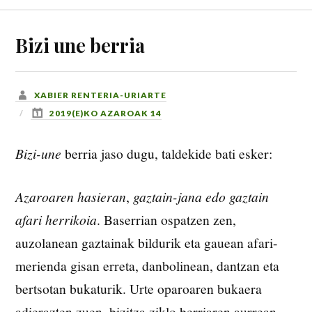
Bizi une berria
XABIER RENTERIA-URIARTE
2019(E)KO AZAROAK 14
Bizi-une
berria jaso dugu, taldekide bati esker:
Azaroaren hasieran
,
gaztain-jana edo gaztain
afari herrikoia
. Baserrian ospatzen zen,
auzolanean gaztainak bildurik eta gauean afari-
merienda gisan erreta, danbolinean, dantzan eta
bertsotan bukaturik. Urte oparoaren bukaera
adierazten zuen, bizitza ziklo berriaren aurrean,