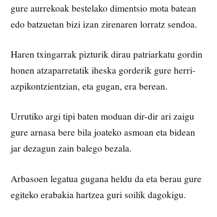
gure aurrekoak bestelako dimentsio mota batean
edo batzuetan bizi izan zirenaren lorratz sendoa.
Haren txingarrak pizturik dirau patriarkatu gordin
honen atzaparretatik iheska gorderik gure herri-
azpikontzientzian, eta gugan, era berean.
Urrutiko argi tipi baten moduan dir-dir ari zaigu
gure arnasa bere bila joateko asmoan eta bidean
jar dezagun zain balego bezala.
Arbasoen legatua gugana heldu da eta berau gure
egiteko erabakia hartzea guri soilik dagokigu.