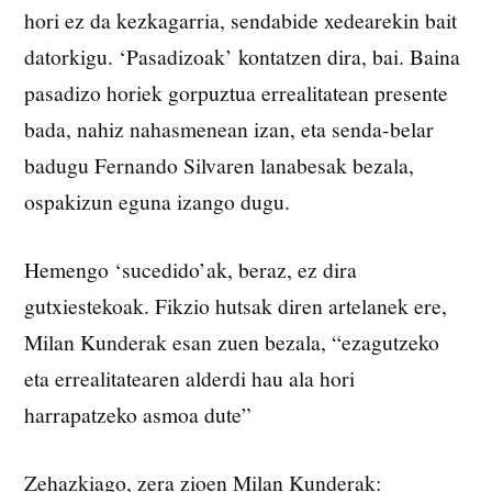
hori ez da kezkagarria, sendabide xedearekin bait
datorkigu. ‘Pasadizoak’ kontatzen dira, bai. Baina
pasadizo horiek gorpuztua errealitatean presente
bada, nahiz nahasmenean izan, eta senda-belar
badugu Fernando Silvaren lanabesak bezala,
ospakizun eguna izango dugu.
Hemengo ‘sucedido’ak, beraz, ez dira
gutxiestekoak. Fikzio hutsak diren artelanek ere,
Milan Kunderak esan zuen bezala, “ezagutzeko
eta errealitatearen alderdi hau ala hori
harrapatzeko asmoa dute”
Zehazkiago, zera zioen Milan Kunderak: