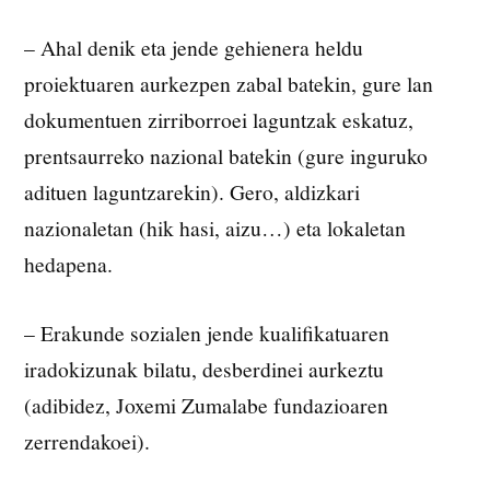
– Ahal denik eta jende gehienera heldu
proiektuaren aurkezpen zabal batekin, gure lan
dokumentuen zirriborroei laguntzak eskatuz,
prentsaurreko nazional batekin (gure inguruko
adituen laguntzarekin). Gero, aldizkari
nazionaletan (hik hasi, aizu…) eta lokaletan
hedapena.
– Erakunde sozialen jende kualifikatuaren
iradokizunak bilatu, desberdinei aurkeztu
(adibidez, Joxemi Zumalabe fundazioaren
zerrendakoei).