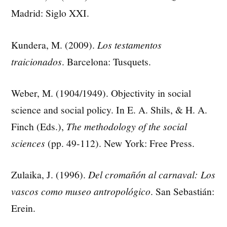
Madrid: Siglo XXI.
Kundera, M. (2009).
Los testamentos
traicionados
. Barcelona: Tusquets.
Weber, M. (1904/1949). Objectivity in social
science and social policy. In E. A. Shils, & H. A.
Finch (Eds.),
The methodology of the social
sciences
(pp. 49-112). New York: Free Press.
Zulaika, J. (1996).
Del cromañón al carnaval: Los
vascos como museo antropológico
. San Sebastián:
Erein.