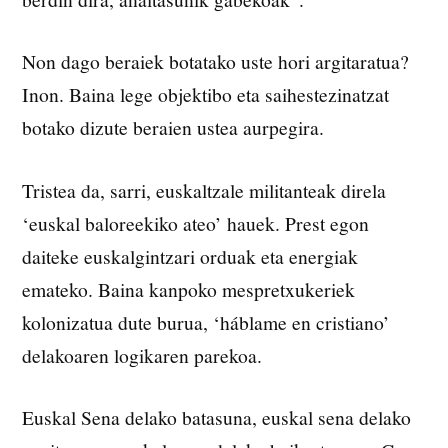
Non dago beraiek botatako uste hori argitaratua?
Inon. Baina lege objektibo eta saihestezinatzat
botako dizute beraien ustea aurpegira.
Tristea da, sarri, euskaltzale militanteak direla
‘euskal baloreekiko ateo’ hauek. Prest egon
daiteke euskalgintzari orduak eta energiak
emateko. Baina kanpoko mespretxukeriek
kolonizatua dute burua, ‘háblame en cristiano’
delakoaren logikaren parekoa.
Euskal Sena delako batasuna, euskal sena delako