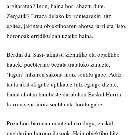
argitaratua? Inon, baina hori ahaztu dute.
Zergatik? Erraza delako korrontearekin hitz
egitea, jakintsu objektiboaren ahotsa jarri eta listo,
boronoak erridikuloan uzteko haina.
Berdin da. Sasi-jakintsu zientifiko eta objektibo
hauek, pueblerino bezala tratatuko zaituzte,
‘lagun’ hitzaren sakona inoiz sentitu gabe. Aditz-
taula akatsik gabe aplikatuz hitz egingo dizute,
baina ahotan hainbeste darabilten Euskal Herria
horren sena inoiz sentitu eta loratu gabe.
Poza hori barnean mantenduko dugu, euskal
pueblerino borono ilusook. Hain objektibo hitz