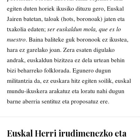
egiten duten horiek ikusiko dituzu gero, Euskal
Jairen batetan, taloak (hots, boronoak) jaten eta
txakolia edaten;
ser euskaldun mola, que es lo
nuestro
. Baina baliteke guk boronook ez ikustea,
hara ez garelako joan. Zera esaten digulako
andrak, euskaldun bizitzea ez dela urtean behin
bizi beharreko folklorada. Egunero dugun
militantzia da, ez euskara hitz egiten soilik, euskal
mundu-ikuskera arakatuz eta loratu nahi dugun
barne aberria sentituz eta proposatuz ere.
Euskal Herri irudimenezko eta