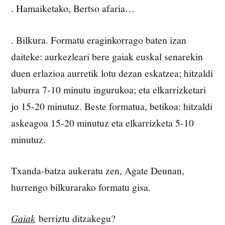
. Hamaiketako, Bertso afaria…
. Bilkura. Formatu eraginkorrago baten izan
daiteke: aurkezleari bere gaiak euskal senarekin
duen erlazioa aurretik lotu dezan eskatzea; hitzaldi
laburra 7-10 minutu ingurukoa; eta elkarrizketari
jo 15-20 minutuz. Beste formatua, betikoa: hitzaldi
askeagoa 15-20 minutuz eta elkarrizketa 5-10
minutuz.
Txanda-batza aukeratu zen, Agate Deunan,
hurrengo bilkurarako formatu gisa.
Gaiak
berriztu ditzakegu?