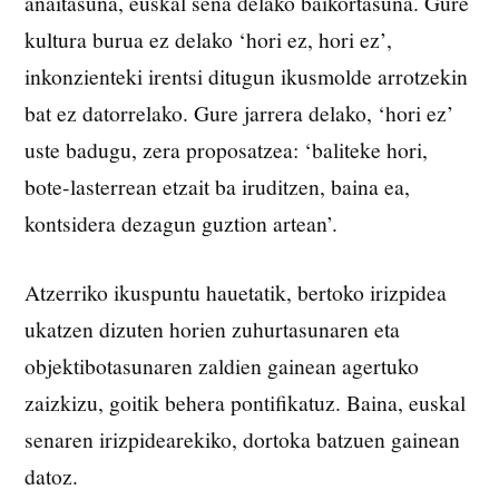
anaitasuna, euskal sena delako baikortasuna. Gure
kultura burua ez delako ‘hori ez, hori ez’,
inkonzienteki irentsi ditugun ikusmolde arrotzekin
bat ez datorrelako. Gure jarrera delako, ‘hori ez’
uste badugu, zera proposatzea: ‘baliteke hori,
bote-lasterrean etzait ba iruditzen, baina ea,
kontsidera dezagun guztion artean’.
Atzerriko ikuspuntu hauetatik, bertoko irizpidea
ukatzen dizuten horien zuhurtasunaren eta
objektibotasunaren zaldien gainean agertuko
zaizkizu, goitik behera pontifikatuz. Baina, euskal
senaren irizpidearekiko, dortoka batzuen gainean
datoz.