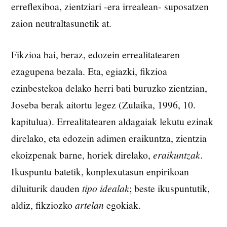
erreflexiboa, zientziari -era irrealean- suposatzen
zaion neutraltasunetik at.
Fikzioa bai, beraz, edozein errealitatearen
ezagupena bezala. Eta, egiazki, fikzioa
ezinbestekoa delako herri bati buruzko zientzian,
Joseba berak aitortu legez (Zulaika, 1996, 10.
kapitulua). Errealitatearen aldagaiak lekutu ezinak
direlako, eta edozein adimen eraikuntza, zientzia
ekoizpenak barne, horiek direlako,
eraikuntzak
.
Ikuspuntu batetik, konplexutasun enpirikoan
diluiturik dauden
tipo idealak
; beste ikuspuntutik,
aldiz, fikziozko
artelan
egokiak.