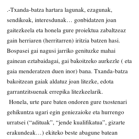
.-Txanda-batza hartara lagunak, ezagunak,
sendikoak, interesdunak… gonbidatzen joan
gaitezkeela eta honela gure proiektua zabaltzeaz
gain herriaren (herritarren) iritzia batzen hasi.
Bospasei gai nagusi jarriko genituzke mahai
gainean eztabaidagai, gai bakoitzeko aurkezle ( eta
gaia menderatzen duen inor) bana. Txanda-batza
bakoitzean gaiak aldatuz joan litezke, edota
garrantzitsuenak errepika litezkeelarik.
Honela, urte pare baten ondoren gure txostenari
gehikuntza ugari egin geniezaioke eta hurrengo
urratsei (“adituak”, “jende kualifikatua”, gizarte
erakundeak…) ekiteko beste abagune batean