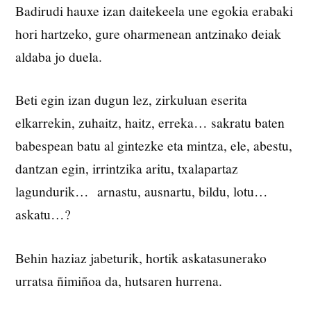
Badirudi hauxe izan daitekeela une egokia erabaki
hori hartzeko, gure oharmenean antzinako deiak
aldaba jo duela.
Beti egin izan dugun lez, zirkuluan eserita
elkarrekin, zuhaitz, haitz, erreka… sakratu baten
babespean batu al gintezke eta mintza, ele, abestu,
dantzan egin, irrintzika aritu, txalapartaz
lagundurik… arnastu, ausnartu, bildu, lotu…
askatu…?
Behin haziaz jabeturik, hortik askatasunerako
urratsa ñimiñoa da, hutsaren hurrena.