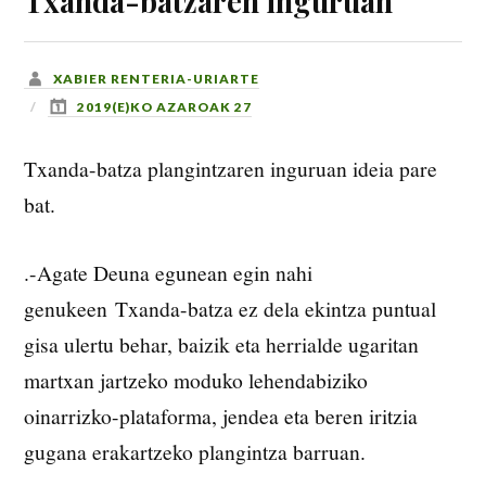
Txanda-batzaren inguruan
XABIER RENTERIA-URIARTE
2019(E)KO AZAROAK 27
Txanda-batza plangintzaren inguruan ideia pare
bat.
.-Agate Deuna egunean egin nahi
genukeen Txanda-batza ez dela ekintza puntual
gisa ulertu behar, baizik eta herrialde ugaritan
martxan jartzeko moduko lehendabiziko
oinarrizko-plataforma, jendea eta beren iritzia
gugana erakartzeko plangintza barruan.