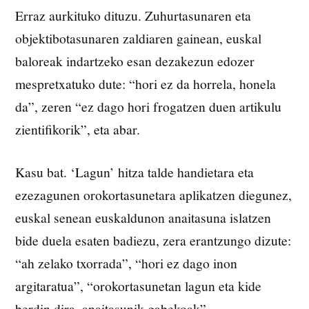
Erraz aurkituko dituzu. Zuhurtasunaren eta
objektibotasunaren zaldiaren gainean, euskal
baloreak indartzeko esan dezakezun edozer
mespretxatuko dute: “hori ez da horrela, honela
da”, zeren “ez dago hori frogatzen duen artikulu
zientifikorik”, eta abar.
Kasu bat. ‘Lagun’ hitza talde handietara eta
ezezagunen orokortasunetara aplikatzen diegunez,
euskal senean euskaldunon anaitasuna islatzen
bide duela esaten badiezu, zera erantzungo dizute:
“ah zelako txorrada”, “hori ez dago inon
argitaratua”, “orokortasunetan lagun eta kide
berdin dira, anaitasunik gabekoak”.