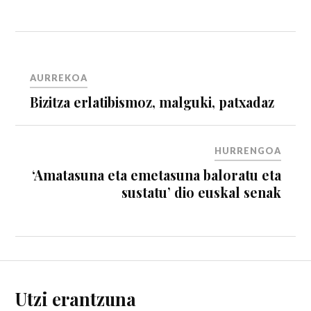
AURREKOA
Bizitza erlatibismoz, malguki, patxadaz
HURRENGOA
‘Amatasuna eta emetasuna baloratu eta
sustatu’ dio euskal senak
Utzi erantzuna