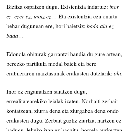
Bizitza ospatzen dugu. Existentzia indartuz:
inor
ez, ezer ez, inoiz ez
… Eta existentzia eza onartu
behar dugunean ere, hori baietsiz:
bada ala ez
bada
…
Edonola ohiturak garrantzi handia du gure artean,
berezko partikula modal batek eta bere
erabileraren maiztasunak erakusten dutelarik:
ohi
.
Inor ez engainatzen saiatzen dugu,
errealitatearekiko leialak izaten. Norbaiti zerbait
kontatzean, ziurra dena eta ziurgabea dena ondo
erakusten dugu. Zerbait guztiz ziurtzat hartzen ez
badugu, lekuko izan ez bagaitu, horrela aurkezten