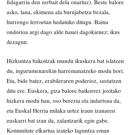
fidagarria den zerbait dela onartuz). Beste balore
asko, lana, ekimena ala burujabetza bezala,
hurrengo lerroetan hedatuko ditugu. Baina
ondorioa argi dago alde hauei dagokienez; ikus
dezagun.
Hizkuntza bakoitzak mundu ikuskera bat islatzen
du, ingurumenarekin harremanatzeko modu hori.
Eta, bide batez, erabileraren poderioz, sustatzen
ditu ere. Euskera, giza balore baikorrez jositako
hizkera modu hau, oso berezia eta indartsua da,
eta Euskal Herria milaka urtez iraun izanaren
euskarri bat izan da, zalantzarik egin gabe.
Komunitate elkartua izateko laguntza eman