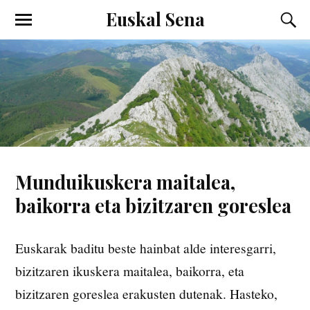
Euskal Sena
Munduikuskera maitalea,
baikorra eta bizitzaren goreslea
Euskarak baditu beste hainbat alde interesgarri,
bizitzaren ikuskera maitalea, baikorra, eta
bizitzaren goreslea erakusten dutenak. Hasteko,