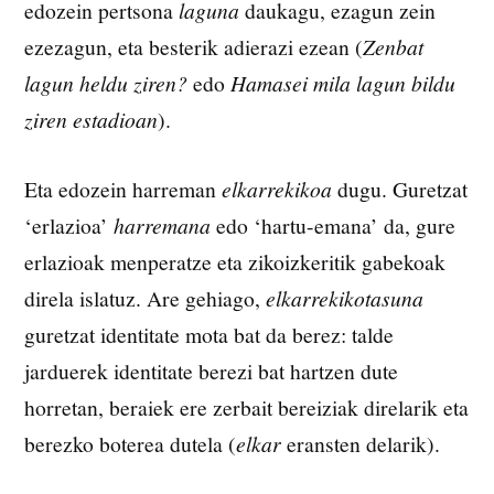
edozein pertsona
laguna
daukagu, ezagun zein
ezezagun, eta besterik adierazi ezean (
Zenbat
lagun heldu ziren?
edo
Hamasei mila lagun bildu
ziren estadioan
).
Eta edozein harreman
elkarrekikoa
dugu. Guretzat
‘erlazioa’
harremana
edo ‘hartu-emana’ da, gure
erlazioak menperatze eta zikoizkeritik gabekoak
direla islatuz. Are gehiago,
elkarrekikotasuna
guretzat identitate mota bat da berez: talde
jarduerek identitate berezi bat hartzen dute
horretan, beraiek ere zerbait bereiziak direlarik eta
berezko boterea dutela (
elkar
eransten delarik).