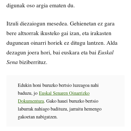
digunak oso argia ematen du.
Itzuli diezaiogun mesedea. Gehienetan ez gara
bere altxorrak ikusteko gai izan, eta irakasten
dugunean oinarri horiek ez ditugu lantzen. Alda
dezagun joera hori, bai euskara eta bai
Euskal
Sena
biziberrituz.
Edukin honi buruzko bertsio luzeagoa nahi
baduzu, jo
Euskal Senaren Oinarrizko
Dokumentura
. Gako hauei buruzko bertsio
laburrak nahiago badituzu, jarraitu hemengo
gakoetan nabigatzen.