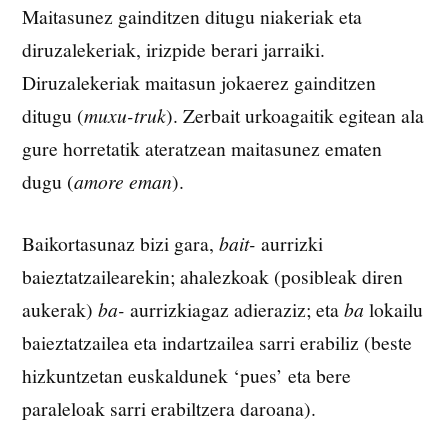
Maitasunez gainditzen ditugu niakeriak eta
diruzalekeriak, irizpide berari jarraiki.
Diruzalekeriak maitasun jokaerez gainditzen
ditugu (
muxu-truk
). Zerbait urkoagaitik egitean ala
gure horretatik ateratzean maitasunez ematen
dugu (
amore eman
).
Baikortasunaz bizi gara,
bait-
aurrizki
baieztatzailearekin; ahalezkoak (posibleak diren
aukerak)
ba-
aurrizkiagaz adieraziz; eta
ba
lokailu
baieztatzailea eta indartzailea sarri erabiliz (beste
hizkuntzetan euskaldunek ‘pues’ eta bere
paraleloak sarri erabiltzera daroana).