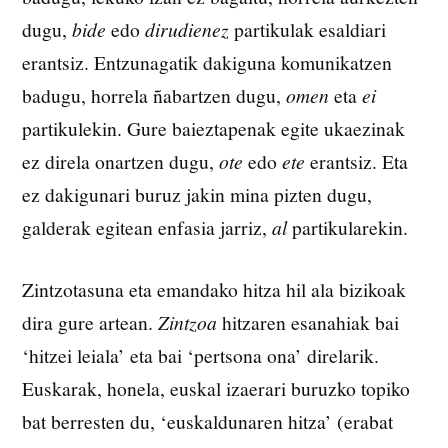
dugu,
bide
edo
dirudienez
partikulak esaldiari
erantsiz. Entzunagatik dakiguna komunikatzen
badugu, horrela ñabartzen dugu,
omen
eta
ei
partikulekin. Gure baieztapenak egite ukaezinak
ez direla onartzen dugu,
ote
edo
ete
erantsiz. Eta
ez dakigunari buruz jakin mina pizten dugu,
galderak egitean enfasia jarriz,
al
partikularekin.
Zintzotasuna eta emandako hitza hil ala bizikoak
dira gure artean.
Zintzoa
hitzaren esanahiak bai
‘hitzei leiala’ eta bai ‘pertsona ona’ direlarik.
Euskarak, honela, euskal izaerari buruzko topiko
bat berresten du, ‘euskaldunaren hitza’ (erabat