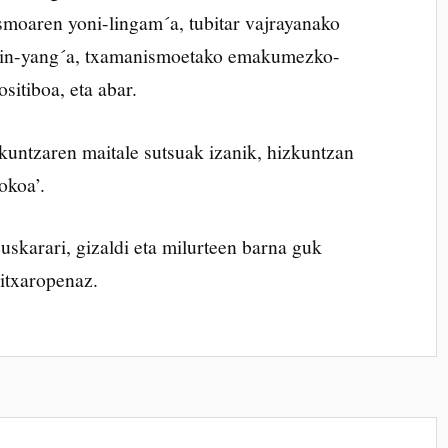
smoaren yoni-lingam´a, tubitar vajrayanako
 yin-yang´a, txamanismoetako emakumezko-
sitiboa, eta abar.
kuntzaren maitale sutsuak izanik, hizkuntzan
okoa’.
uskarari, gizaldi eta milurteen barna guk
itxaropenaz.