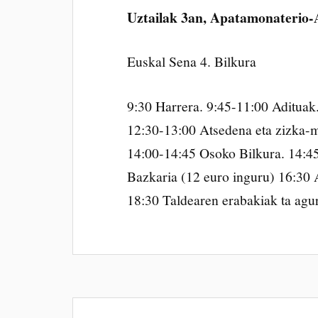
Uztailak 3an, Apatamonaterio-
Euskal Sena 4. Bilkura
9:30 Harrera. 9:45-11:00 Adituak
12:30-13:00 Atsedena eta zizka-m
14:00-14:45 Osoko Bilkura. 14:45
Bazkaria (12 euro inguru) 16:30 
18:30 Taldearen erabakiak ta agur