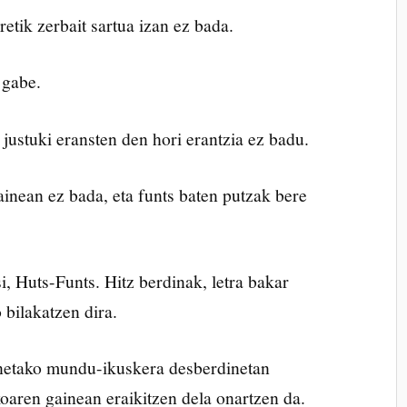
retik zerbait sartua izan ez bada.
 gabe.
k justuki eransten den hori erantzia ez badu.
ainean ez bada, eta funts baten putzak bere
i, Huts-Funts. Hitz berdinak, letra bakar
bilakatzen dira.
lanetako mundu-ikuskera desberdinetan
koaren gainean eraikitzen dela onartzen da.