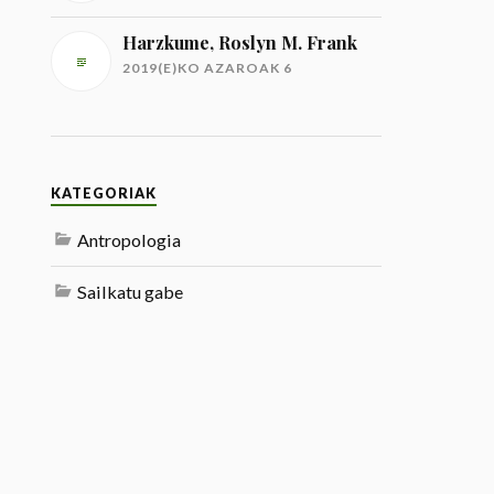
Harzkume, Roslyn M. Frank
2019(E)KO AZAROAK 6
KATEGORIAK
Antropologia
Sailkatu gabe