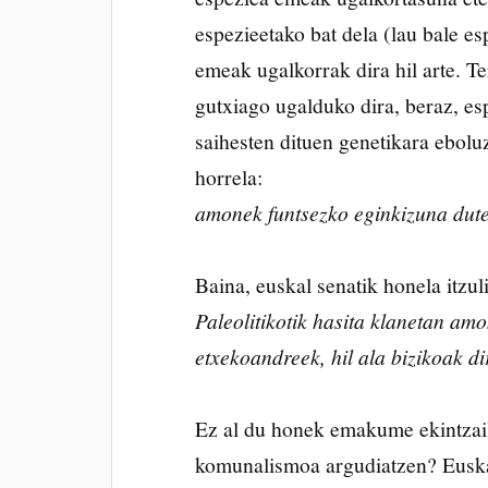
espezieetako bat dela (lau bale e
emeak ugalkorrak dira hil arte. T
gutxiago ugalduko dira, beraz, e
saihesten dituen genetikara ebolu
horrela:
amonek funtsezko eginkizuna dute
Baina, euskal senatik honela itzul
Paleolitikotik hasita klanetan am
etxekoandreek, hil ala bizikoak d
Ez al du honek emakume ekintzail
komunalismoa argudiatzen? Eus