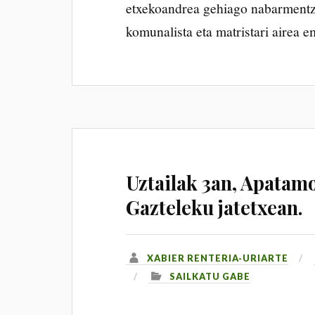
etxekoandrea gehiago nabarmentz
komunalista eta matristari airea 
Uztailak 3an, Apata
Gazteleku jatetxean.
XABIER RENTERIA-URIARTE
SAILKATU GABE