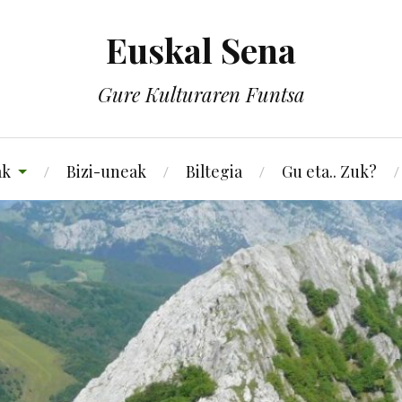
Euskal Sena
Gure Kulturaren Funtsa
ak
Bizi-uneak
Biltegia
Gu eta.. Zuk?