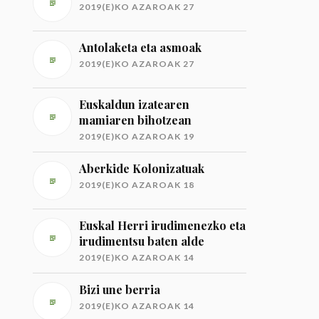
2019(E)KO AZAROAK 27
Antolaketa eta asmoak
2019(E)KO AZAROAK 27
Euskaldun izatearen
mamiaren bihotzean
2019(E)KO AZAROAK 19
Aberkide Kolonizatuak
2019(E)KO AZAROAK 18
Euskal Herri irudimenezko eta
irudimentsu baten alde
2019(E)KO AZAROAK 14
Bizi une berria
2019(E)KO AZAROAK 14