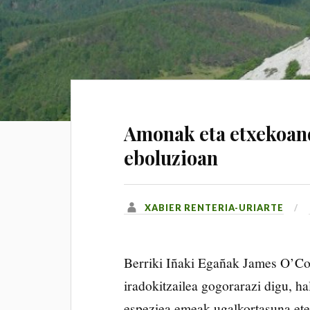
Amonak eta etxekoand
eboluzioan
XABIER RENTERIA-URIARTE
Berriki Iñaki Egañak James O’Con
iradokitzailea gogorarazi digu, h
espeziea emeak ugalkortasuna eten