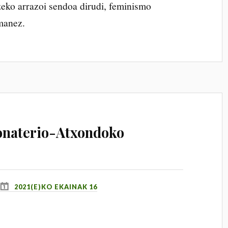
eko arrazoi sendoa dirudi, feminismo
emanez.
monaterio-Atxondoko
2021(E)KO EKAINAK 16