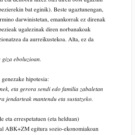
spezierekin bat eginik). Beste ugaztunengan,
ermino darwinistetan, emankorrak ez direnak
spezieak ugalezinak diren norbanakoak
zionatzea da aurreikustekoa. Alta, ez da
 giza eboluzioan.
i genezake hipotesia:
onek, eta gerora sendi edo familia zabaletan
ira jendarteak mantendu eta sustatzeko.
e eta errespetatuen (eta helduan)
kal ABK+ZM egitura sozio-ekonomiakoan