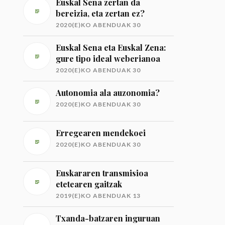
Euskal Sena zertan da
bereizia, eta zertan ez?
2020(E)KO ABENDUAK 30
Euskal Sena eta Euskal Zena:
gure tipo ideal weberianoa
2020(E)KO ABENDUAK 30
Autonomia ala auzonomia?
2020(E)KO ABENDUAK 30
Erregearen mendekoei
2020(E)KO ABENDUAK 30
Euskararen transmisioa
etetearen gaitzak
2019(E)KO ABENDUAK 13
Txanda-batzaren inguruan