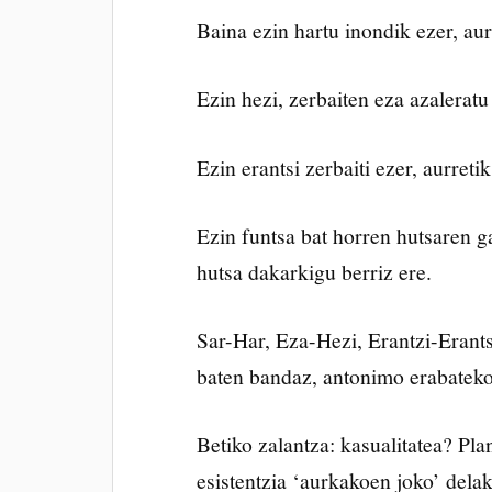
Baina ezin hartu inondik ezer, aur
Ezin hezi, zerbaiten eza azaleratu
Ezin erantsi zerbaiti ezer, aurreti
Ezin funtsa bat horren hutsaren g
hutsa dakarkigu berriz ere.
Sar-Har, Eza-Hezi, Erantzi-Erants
baten bandaz, antonimo erabateko 
Betiko zalantza: kasualitatea? P
esistentzia ‘aurkakoen joko’ dela