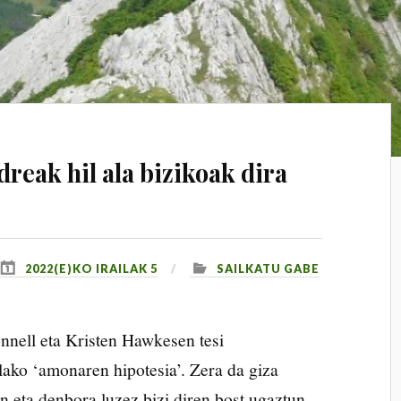
reak hil ala bizikoak dira
2022(E)KO IRAILAK 5
SAILKATU GABE
nell eta Kristen Hawkesen tesi
alako ‘amonaren hipotesia’. Zera da giza
 eta denbora luzez bizi diren bost ugaztun