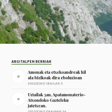
ARGITALPEN BERRIAK
Amonak eta etxekoandreak hil
ala bizikoak dira eboluzioan
2022(E)KO IRAILAK 5
Uztailak 3an, Apatamonaterio-
Atxondoko Gazteleku
jatetxean.
2021(E)KO EKAINAK 16