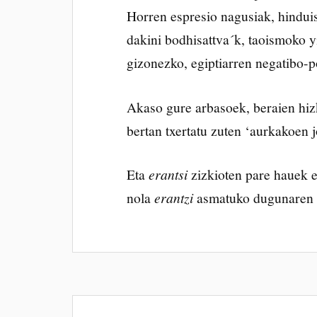
Horren espresio nagusiak, hindui
dakini bodhisattva´k, taoismoko
gizonezko, egiptiarren negatibo-po
Akaso gure arbasoek, beraien hiz
bertan txertatu zuten ‘aurkakoen j
Eta
erantsi
zizkioten pare hauek e
nola
erantzi
asmatuko dugunaren 