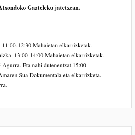
Atxondoko Gazteleku jatetxean.
. 11:00-12:30 Mahaietan elkarrizketak.
izka. 13:00-14:00 Mahaietan elkarrizketak.
 Agurra. Eta nahi dutenentzat 15:00
Amaren Sua Dokumentala eta elkarrizketa.
ra.