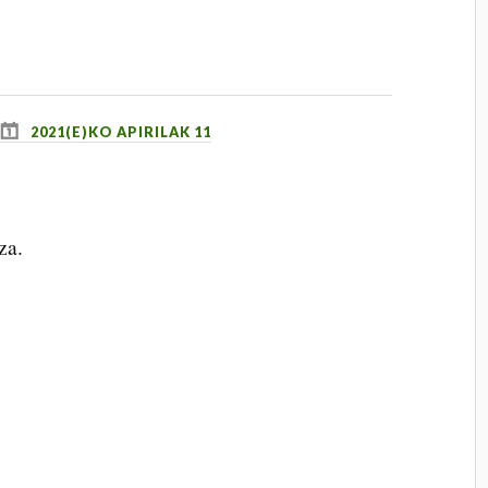
2021(E)KO APIRILAK 11
za.