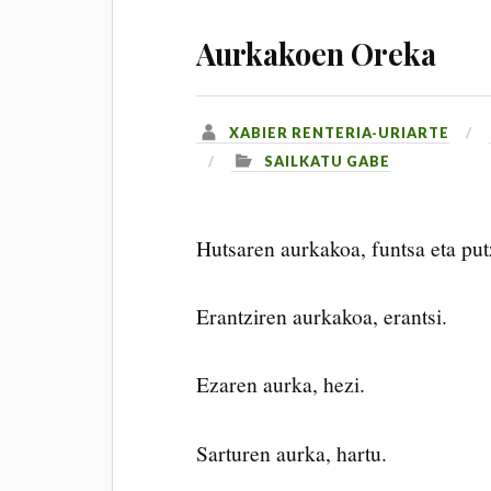
Aurkakoen Oreka
XABIER RENTERIA-URIARTE
SAILKATU GABE
Hutsaren aurkakoa, funtsa eta put
Erantziren aurkakoa, erantsi.
Ezaren aurka, hezi.
Sarturen aurka, hartu.