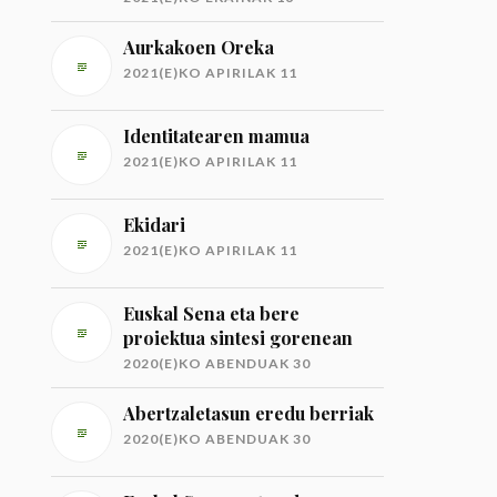
Aurkakoen Oreka
2021(E)KO APIRILAK 11
Identitatearen mamua
2021(E)KO APIRILAK 11
Ekidari
2021(E)KO APIRILAK 11
Euskal Sena eta bere
proiektua sintesi gorenean
2020(E)KO ABENDUAK 30
Abertzaletasun eredu berriak
2020(E)KO ABENDUAK 30