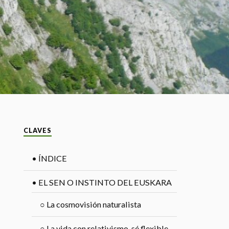
CLAVES
•
ÍNDICE
•
EL SEN O INSTINTO DEL EUSKARA
○
La cosmovisión naturalista
○
La vida con relativismo, sé flexible,