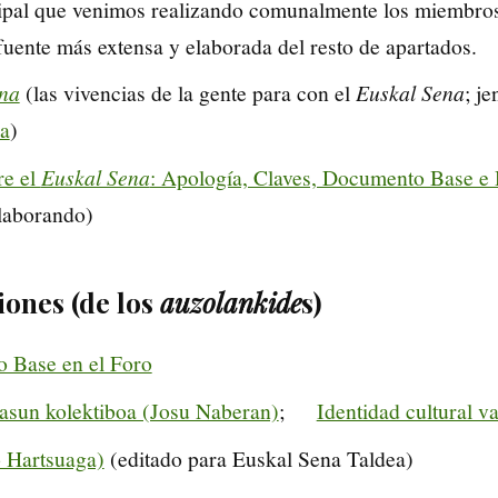
ncipal que venimos realizando comunalmente los miembro
fuente más extensa y elaborada del resto de apartados.
na
(las vivencias de la gente para con el
Euskal Sena
; j
a
)
e el
Euskal Sena
: Apología, Claves, Documento Base e 
elaborando)
iones (de los
auzolankide
s)
o Base en el Foro
tasun kolektiboa (Josu Naberan)
;
Identidad cultural v
 Hartsuaga)
(editado para Euskal Sena Taldea)