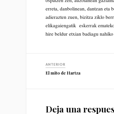
ospatzen zen, auzolanean gaztaina
erreta, danbolinean, dantzan eta 
adierazten zuen, bizitza ziklo be
elikagaiengatik eskerrak emateko
hire beldur etxian badiagu nahiko 
ANTERIOR
El mito de Hartza
Deja una respues