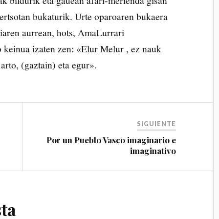
k bildurik eta gauean afari-merienda gisan
bertsotan bukaturik. Urte oparoaren bukaera
rriaren aurrean, hots, AmaLurrari
 keinua izaten zen: «Elur Melur , ez nauk
arto, (gaztain) eta egur».
SIGUIENTE
Por un Pueblo Vasco imaginario e
imaginativo
ta