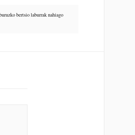
buruzko bertsio laburrak nahiago