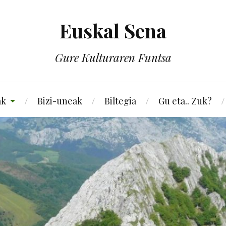
Euskal Sena
Gure Kulturaren Funtsa
ak
Bizi-uneak
Biltegia
Gu eta.. Zuk?