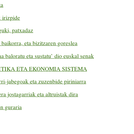
ta
 irizpide
guki, patxadaz
baikorra, eta bizitzaren goreslea
 baloratu eta sustatu’ dio euskal senak
ITIKA ETA EKONOMIA SISTEMA
ri-jabegoak eta zuzenbide piriniarra
a jostagarriak eta altruistak dira
n guraria