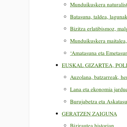
Munduikuskera naturalis
Batasuna, taldea, lagunak
Bizitza erlatibismoz, mal
Munduikuskera maitalea, 
‘Amatasuna eta Emetasuna
EUSKAL GIZARTEA, POL
Auzolana, batzarreak, her
Lana eta ekonomia jarduer
Burujabetza eta Askatasu
GERATZEN ZAIGUNA
Bizirautea historian