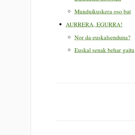
Munduikuskera oso bat
AURRERA, EGURRA!
Nor da euskalsenduna?
Euskal senak behar gaitu