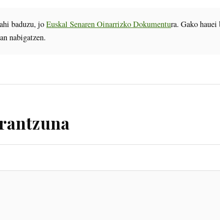
ahi baduzu, jo
Euskal Senaren Oinarrizko Dokumentu
ra. Gako hauei 
an nabigatzen.
erantzuna