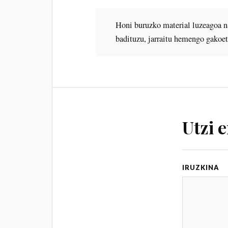
Honi buruzko material luzeagoa n
badituzu, jarraitu hemengo gakoet
Utzi 
IRUZKIN