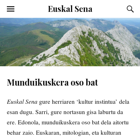
Euskal Sena
Munduikuskera oso bat
Euskal Sena
gure herriaren ‘kultur instintua’ dela
esan dugu. Sarri, gure nortasun gisa laburtu da
ere. Edonola, munduikuskera oso bat dela aitortu
behar zaio. Euskaran, mitologian, eta kulturan