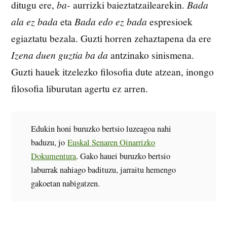
ditugu ere,
ba-
aurrizki baieztatzailearekin.
Bada
ala ez bada
eta
Bada edo ez bada
espresioek
egiaztatu bezala. Guzti horren zehaztapena da ere
Izena duen guztia ba da
antzinako sinismena.
Guzti hauek itzelezko filosofia dute atzean, inongo
filosofia liburutan agertu ez arren.
Edukin honi buruzko bertsio luzeagoa nahi
baduzu, jo
Euskal Senaren Oinarrizko
Dokumentura
. Gako hauei buruzko bertsio
laburrak nahiago badituzu, jarraitu hemengo
gakoetan nabigatzen.