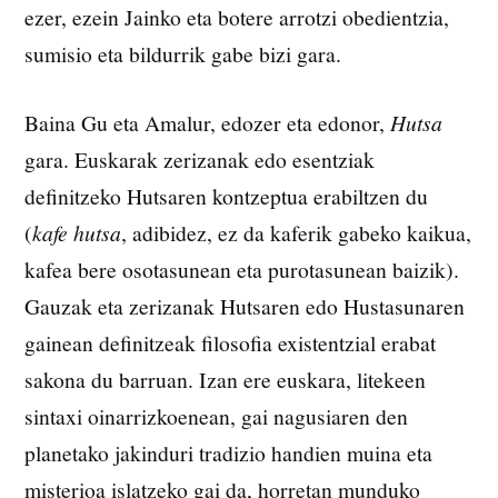
ezer, ezein Jainko eta botere arrotzi obedientzia,
sumisio eta bildurrik gabe bizi gara.
Baina Gu eta Amalur, edozer eta edonor,
Hutsa
gara. Euskarak zerizanak edo esentziak
definitzeko Hutsaren kontzeptua erabiltzen du
(
kafe hutsa
, adibidez, ez da kaferik gabeko kaikua,
kafea bere osotasunean eta purotasunean baizik).
Gauzak eta zerizanak Hutsaren edo Hustasunaren
gainean definitzeak filosofia existentzial erabat
sakona du barruan. Izan ere euskara, litekeen
sintaxi oinarrizkoenean, gai nagusiaren den
planetako jakinduri tradizio handien muina eta
misterioa islatzeko gai da, horretan munduko