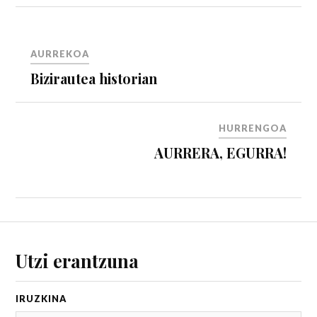
AURREKOA
Bizirautea historian
HURRENGOA
AURRERA, EGURRA!
Utzi erantzuna
IRUZKIN