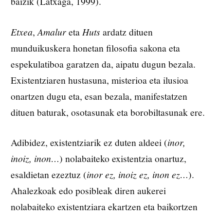
baizik (Latxaga, 1999).
Etxea
,
Amalur
eta
Huts
ardatz dituen
munduikuskera honetan filosofia sakona eta
espekulatiboa garatzen da, aipatu dugun bezala.
Existentziaren hustasuna, misterioa eta ilusioa
onartzen dugu eta, esan bezala, manifestatzen
dituen baturak, osotasunak eta borobiltasunak ere.
Adibidez, existentziarik ez duten aldeei (
inor,
inoiz, inon…
) nolabaiteko existentzia onartuz,
esaldietan ezeztuz (
inor ez, inoiz ez, inon ez…
).
Ahalezkoak edo posibleak diren aukerei
nolabaiteko existentziara ekartzen eta baikortzen