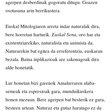
agerpen desberdinak gogoratu ditugu. Goazen
osotasuna arin berrikustera.
Euskal Mitologiaren arreta indar naturalak dira,
bere horretan harturik.
Euskal Sena
, oro har eta
existentziarekiko, naturalista eta animista da.
Naturarekin bat egitea da erreferentzia, euskaran
bezala. Baina inplikazioak are sakonagoak dira
alde honetatik.
Lur honetan bizi garenok Amalurraren alaba-
semeak eta espresioak gara, munduikuskera
honen mezuan. Bere agerpen bat besterik ez gara,
besteen artean. Naturaz eta gutaz haratago ez da