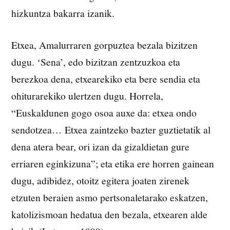
hizkuntza bakarra izanik.
Etxea, Amalurraren gorpuztea bezala bizitzen
dugu. ‘Sena’, edo bizitzan zentzuzkoa eta
berezkoa dena, etxearekiko eta bere sendia eta
ohiturarekiko ulertzen dugu. Horrela,
“Euskaldunen gogo osoa auxe da: etxea ondo
sendotzea… Etxea zaintzeko bazter guztietatik al
dena atera bear, ori izan da gizaldietan gure
erriaren eginkizuna”; eta etika ere horren gainean
dugu, adibidez, otoitz egitera joaten zirenek
etzuten beraien asmo pertsonaletarako eskatzen,
katolizismoan hedatua den bezala, etxearen alde