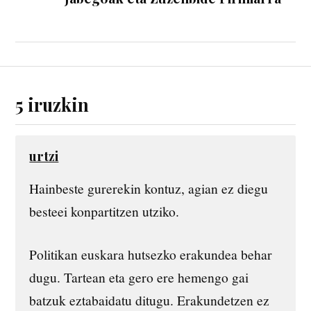
5 iruzkin
urtzi
Hainbeste gurerekin kontuz, agian ez diegu
besteei konpartitzen utziko.
Politikan euskara hutsezko erakundea behar
dugu. Tartean eta gero ere hemengo gai
batzuk eztabaidatu ditugu. Erakundetzen ez