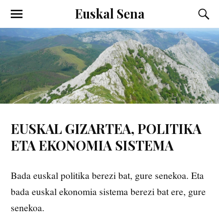
Euskal Sena
EUSKAL GIZARTEA, POLITIKA
ETA EKONOMIA SISTEMA
Bada euskal politika berezi bat, gure senekoa. Eta
bada euskal ekonomia sistema berezi bat ere, gure
senekoa.