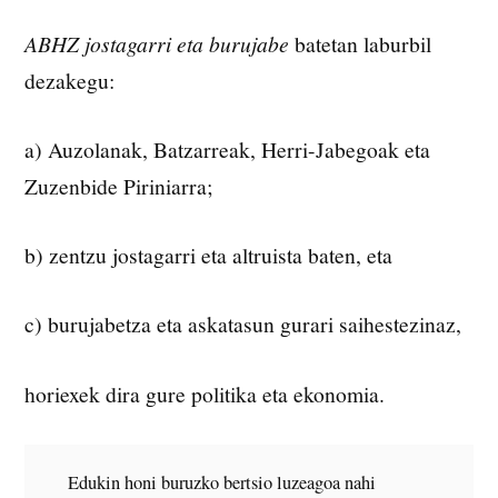
ABHZ jostagarri eta burujabe
batetan laburbil
dezakegu:
a) Auzolanak, Batzarreak, Herri-Jabegoak eta
Zuzenbide Piriniarra;
b) zentzu jostagarri eta altruista baten, eta
c) burujabetza eta askatasun gurari saihestezinaz,
horiexek dira gure politika eta ekonomia.
Edukin honi buruzko bertsio luzeagoa nahi