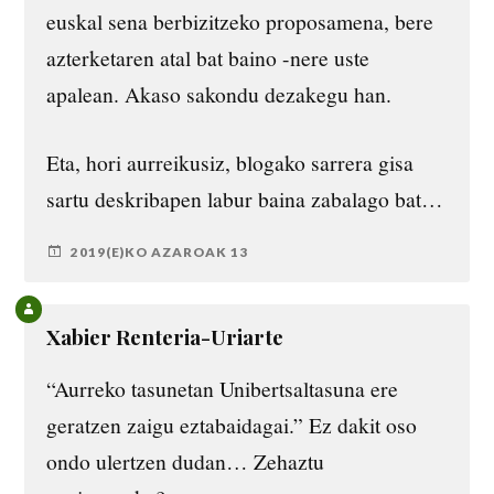
euskal sena berbizitzeko proposamena, bere
azterketaren atal bat baino -nere uste
apalean. Akaso sakondu dezakegu han.
Eta, hori aurreikusiz, blogako sarrera gisa
sartu deskribapen labur baina zabalago bat…
2019(E)KO AZAROAK 13
Xabier Renteria-Uriarte
“Aurreko tasunetan Unibertsaltasuna ere
geratzen zaigu eztabaidagai.” Ez dakit oso
ondo ulertzen dudan… Zehaztu