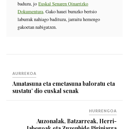
baduzu, jo
Euskal Senaren Oinarrizko
Dokumentura
. Gako hauei buruzko bertsio
laburrak nahiago badituzu, jarraitu hemengo
gakoetan nabigatzen.
AURREKOA
Amatasuna eta emetasuna baloratu eta
sustatu’ dio euskal senak
HURRENGOA
Auzonalak, Batzarreak, Herri-
Jabegoak eta Zuzenbide Piriniarra