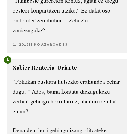
“Hainbeste gurerekin kontuz, agian ez diegu
besteei konpartitzen utziko.” Ez dakit oso
ondo ulertzen dudan… Zehaztu
zeniezaguke?
2019(E)KO AZAROAK 13
Xabier Renteria-Uriarte
“Politikan euskara hutsezko erakundea behar
dugu. ” Ados, baina kontatu diezagukezu
zerbait gehiago horri buruz, ala iturriren bat
eman?
Dena den, hori gehiago izango litzateke