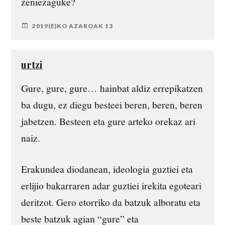
zeniezaguke?
2019(E)KO AZAROAK 13
urtzi
Gure, gure, gure… hainbat aldiz errepikatzen
ba dugu, ez diegu besteei beren, beren, beren
jabetzen. Besteen eta gure arteko orekaz ari
naiz.
Erakundea diodanean, ideologia guztiei eta
erlijio bakarraren adar guztiei irekita egoteari
deritzot. Gero etorriko da batzuk alboratu eta
beste batzuk agian “gure” eta