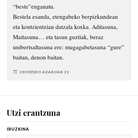
“beste”enganatu.
Bestela esanda, etengabeko berpizkundean
eta kontzientzian datzala koxka. Aditasuna,
Maitasuna… eta tasun guztiak, beraz
unibertsaltasuna ere: mugagabetasuna “gure”
baitan, denon baitan.
2019(E)KO AZAROAK 21
Utzi erantzuna
IRUZKIN