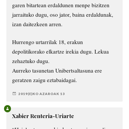
garen bitartean erdaldunen menpe bizitzen
jarraituko dugu, oso jator, baina erdaldunak,
izan daitezkeen arren.
Hurrengo urtarrilak 18, erakun
depolitikorako elkartze irekia dugu. Lekua
zehaztuko dugu.
Aurreko tasunetan Unibertsaltasuna ere
geratzen zaigu eztabaidagai.
2019(E)KO AZAROAK 13
Xabier Renteria-Uriarte