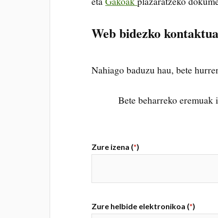
eta
Gakoak
plazaratzeko dokume
Web bidezko kontaktu
Nahiago baduzu hau, bete hurren
Bete beharreko eremuak iz
Zure izena (
*
)
Zure helbide elektronikoa (
*
)