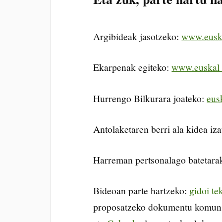
Argibideak jasotzeko:
www.eusk
Ekarpenak egiteko:
www.euskal 
Hurrengo Bilkurara joateko:
eus
Antolaketaren berri ala kidea iz
Harreman pertsonalago batetarak
Bideoan parte hartzeko:
gidoi te
proposatzeko dokumentu komun b