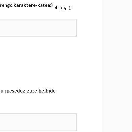
rrengo karaktere-katea:)
zu mesedez zure helbide