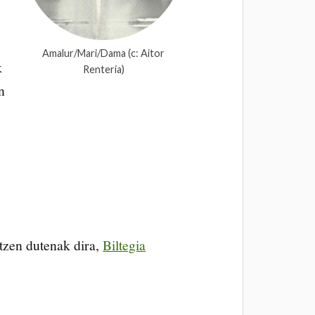
Amalur/Mari/Dama (c: Aitor
k
Renteria)
n
tzen dutenak dira,
Biltegia