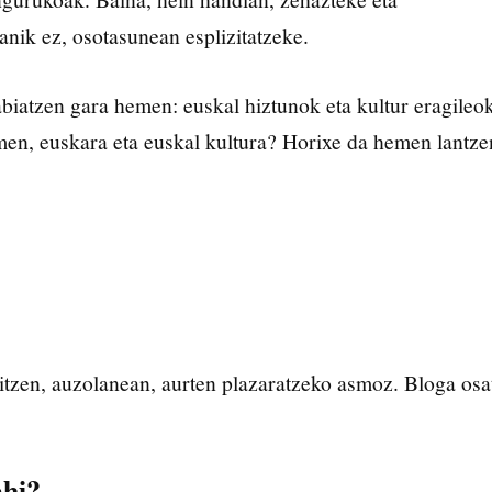
nik ez, osotasunean esplizitatzeke.
abiatzen gara hemen: euskal hiztunok eta kultur eragileo
emen, euskara eta euskal kultura? Horixe da hemen lantze
tzen, auzolanean, aurten plazaratzeko asmoz. Bloga osa
ahi?