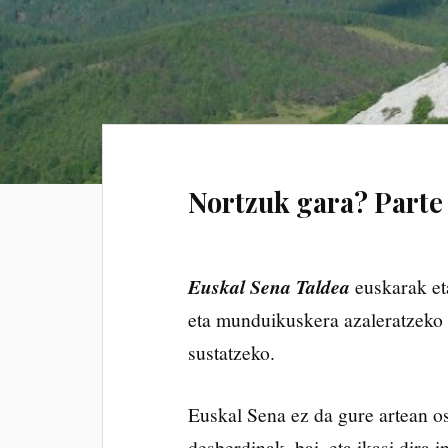
Nortzuk gara? Parte 
Euskal Sena Taldea
euskarak et
eta munduikuskera azaleratzeko 
sustatzeko.
Euskal Sena ez da gure artean os
desberdinak, bai, eta ikasi dira