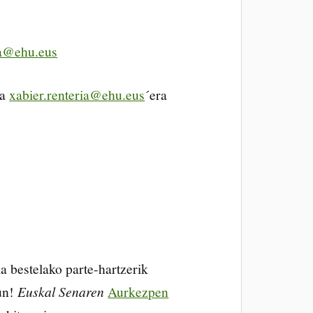
ia@ehu.eus
la
xabier.renteria@ehu.eus
´era
a bestelako parte-hartzerik
zun!
Euskal Senaren
Aurkezpen