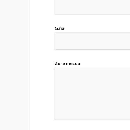
Gaia
Zure mezua