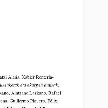
atxi Alaña, Xabier Renteria-
uzenketak eta ekarpen anitzak:
zkano, Aintzane Lazkano, Rafael
ena, Guillermo Piquero, Félix