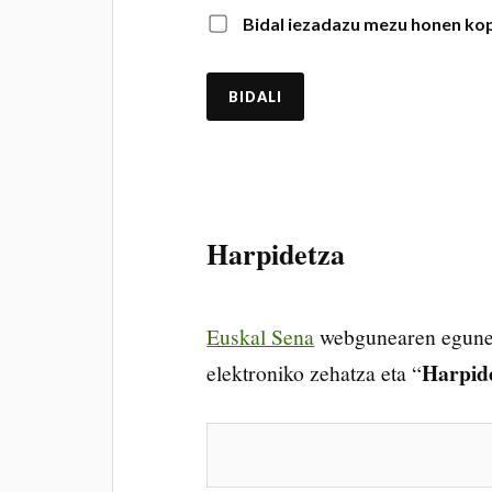
Bidal iezadazu mezu honen kop
Harpidetza
Euskal Sena
webgunearen egunera
Harpid
elektroniko zehatza eta “