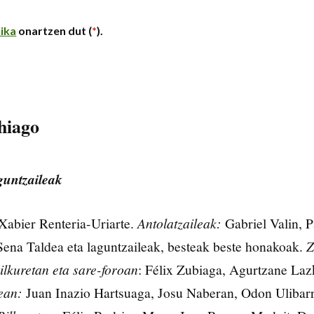
tika
onartzen dut (
*
).
hiago
guntzaileak
 Xabier Renteria-Uriarte.
Antolatzaileak:
Gabriel Valin, P
ena Taldea eta laguntzaileak, besteak beste honakoak.
Z
ilkuretan eta sare-foroan
: Félix Zubiaga, Agurtzane La
ean:
Juan Inazio Hartsuaga, Josu Naberan, Odon Ulibarr