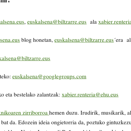
alsena.eus
,
euskalsena@biltzarre.eus
ala
xabier.renter
sena.eus
blog honetan,
euskalsena@biltzarre.eus
´era a
kalsena@biltzarre.eus
ateko:
euskalsena@googlegroups.com
o eta bestelako zalantzak:
xabier.renteria@ehu.eus
knikoaren zirriborroa
hemen duzu. Irudirik, musikarik, al
at da. Edozein ideia ongietorria da, poztuko gintuzke