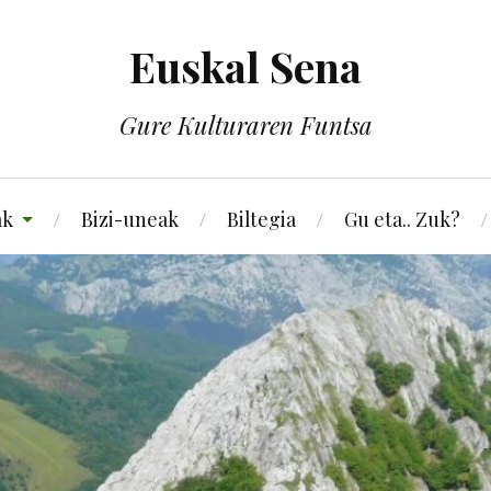
Euskal Sena
Gure Kulturaren Funtsa
ak
Bizi-uneak
Biltegia
Gu eta.. Zuk?