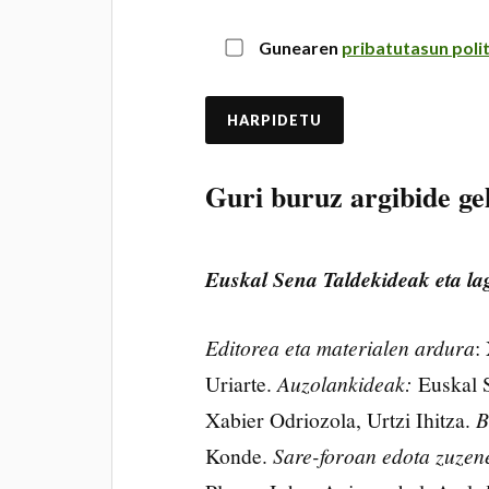
Gunearen
pribatutasun poli
Guri buruz argibide ge
Euskal Sena Taldekideak eta la
Editorea eta materialen ardura
:
Uriarte.
Auzolankideak:
Euskal S
Xabier Odriozola, Urtzi Ihitza.
B
Konde.
Sare-foroan edota zuzen