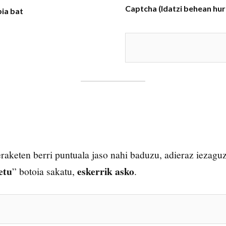
Captcha
(Idatzi behean hu
ia bat
keten berri puntuala jaso nahi baduzu, adieraz iezagu
etu
eskerrik asko
” botoia sakatu,
.