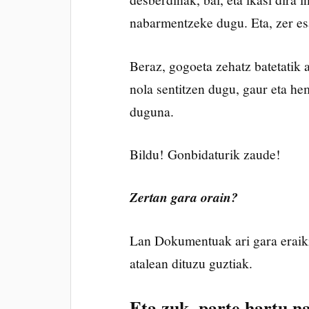
nabarmentzeke dugu. Eta, zer esa
Beraz, gogoeta zehatz batetatik 
nola sentitzen dugu, gaur eta h
duguna.
Bildu! Gonbidaturik zaude!
Zertan gara orain?
Lan Dokumentuak ari gara eraiki
atalean dituzu guztiak.
Eta zuk, parte hartu n