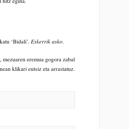
 hitz egina.
katu ‘Bidali’.
Eskerrik asko
.
o, mezuaren eremua gogora zabal
ean klikari eutsiz eta arrastatuz.