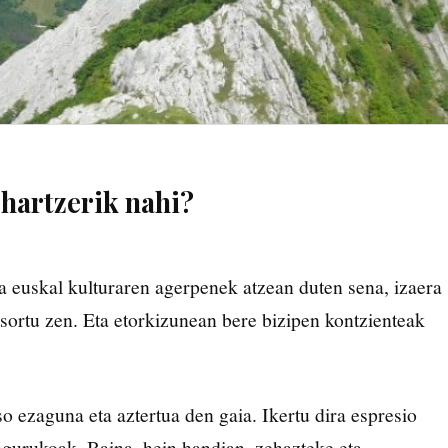
hartzerik nahi?
a euskal kulturaren agerpenek atzean duten sena, izaera
sortu zen. Eta etorkizunean bere bizipen kontzienteak
o ezaguna eta aztertua den gaia. Ikertu dira espresio
 ingurukoak. Baina, hein handian, zehazteke eta