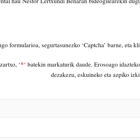
ntal hau Nestor Lertxundi Beñaran bideogilearekin dugu
a
go formularioa, segurtasunezko ‘Captcha’ barne, eta kli
*
artxo, ‘
‘ batekin markaturik daude. Erosoago idaztek
dezakezu, eskuineko eta azpiko izkin