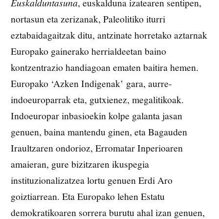
Euskalduntasuna
, euskalduna izatearen sentipen,
nortasun eta zerizanak, Paleolitiko iturri
eztabaidagaitzak ditu, antzinate horretako aztarnak
Europako gainerako herrialdeetan baino
kontzentrazio handiagoan ematen baitira hemen.
Europako ‘Azken Indigenak’ gara, aurre-
indoeuroparrak eta, gutxienez, megalitikoak.
Indoeuropar inbasioekin kolpe galanta jasan
genuen, baina mantendu ginen, eta Bagauden
Iraultzaren ondorioz, Erromatar Inperioaren
amaieran, gure bizitzaren ikuspegia
instituzionalizatzea lortu genuen Erdi Aro
goiztiarrean. Eta Europako lehen Estatu
demokratikoaren sorrera burutu ahal izan genuen,