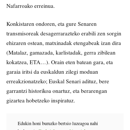
Nafarroako erreinua.
Konkistaren ondoren, eta gure Senaren
transmisoreak desagerrarazteko erabili zen sorgin
ehizaren ostean, matxinadak etengabeak izan dira
(Matalaz, gamazada, karlistadak, gerra zibilean
kokatzea, ETA…). Orain eten batean gara, eta
garaia iritsi da euskaldun zilegi moduan
erreakzionatzeko; Euskal Senari adituz, bere
garrantzi historikoa onartuz, eta berarengan
gizartea hobetzeko inspiratuz.
Edukin honi buruzko bertsio luzeagoa nahi