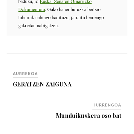
baduzu, jo
Euskal Senaren Oinarrizko
Dokumentura
. Gako hauei buruzko bertsio
laburrak nahiago badituzu, jarraitu hemengo
gakoetan nabigatzen.
AURREKOA
GERATZEN ZAIGUNA
HURRENGOA
Munduikuskera oso bat