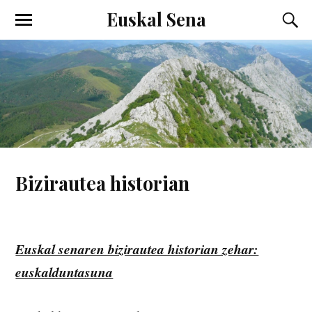
Euskal Sena
Bizirautea historian
Euskal senaren bizirautea historian zehar:
euskalduntasuna