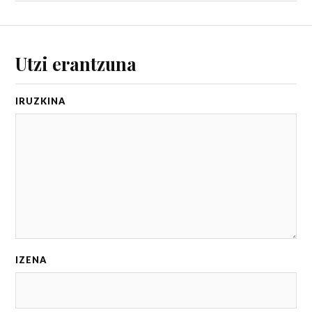
Utzi erantzuna
IRUZKIN
IZENA