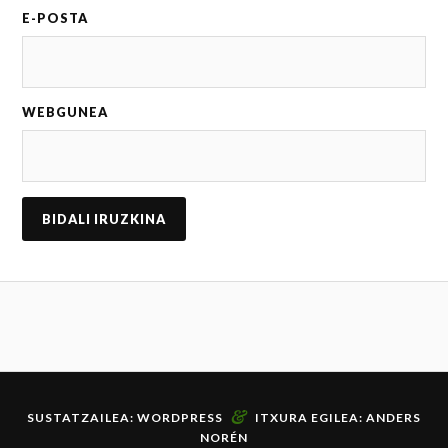
E-POSTA
WEBGUNEA
&
SUSTATZAILEA:
WORDPRESS
ITXURA EGILEA:
ANDERS
NORÉN