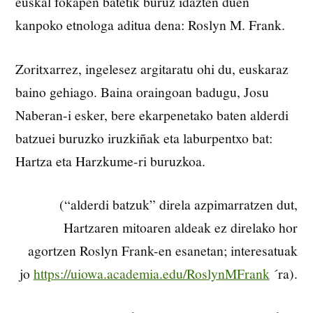
euskal fokapen batetik buruz idazten duen
kanpoko etnologa aditua dena: Roslyn M. Frank.
Zoritxarrez, ingelesez argitaratu ohi du, euskaraz
baino gehiago. Baina oraingoan badugu, Josu
Naberan-i esker, bere ekarpenetako baten alderdi
batzuei buruzko iruzkiñak eta laburpentxo bat:
Hartza eta Harzkume-ri buruzkoa.
(“alderdi batzuk” direla azpimarratzen dut,
Hartzaren mitoaren aldeak ez direlako hor
agortzen Roslyn Frank-en esanetan; interesatuak
jo
https://uiowa.academia.edu/RoslynMFrank
´ra).