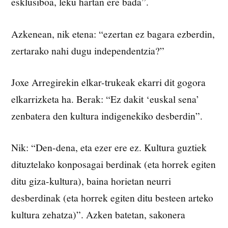
esklusiboa, leku hartan ere bada”.
Azkenean, nik etena: “ezertan ez bagara ezberdin,
zertarako nahi dugu independentzia?”
Joxe Arregirekin elkar-trukeak ekarri dit gogora
elkarrizketa ha. Berak: “Ez dakit ‘euskal sena’
zenbatera den kultura indigenekiko desberdin”.
Nik: “Den-dena, eta ezer ere ez. Kultura guztiek
dituztelako konposagai berdinak (eta horrek egiten
ditu giza-kultura), baina horietan neurri
desberdinak (eta horrek egiten ditu besteen arteko
kultura zehatza)”. Azken batetan, sakonera