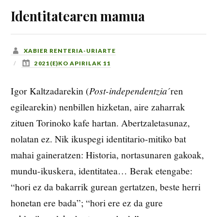
Identitatearen mamua
XABIER RENTERIA-URIARTE
2021(E)KO APIRILAK 11
Igor Kaltzadarekin (
Post-independentzia
´ren
egilearekin) nenbillen hizketan, aire zaharrak
zituen Torinoko kafe hartan. Abertzaletasunaz,
nolatan ez. Nik ikuspegi identitario-mitiko bat
mahai gaineratzen: Historia, nortasunaren gakoak,
mundu-ikuskera, identitatea… Berak etengabe:
“hori ez da bakarrik gurean gertatzen, beste herri
honetan ere bada”; “hori ere ez da gure