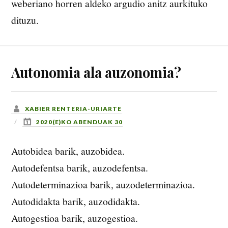
weberiano horren aldeko argudio anitz aurkituko
dituzu.
Autonomia ala auzonomia?
XABIER RENTERIA-URIARTE
2020(E)KO ABENDUAK 30
Autobidea barik, auzobidea.
Autodefentsa barik, auzodefentsa.
Autodeterminazioa barik, auzodeterminazioa.
Autodidakta barik, auzodidakta.
Autogestioa barik, auzogestioa.