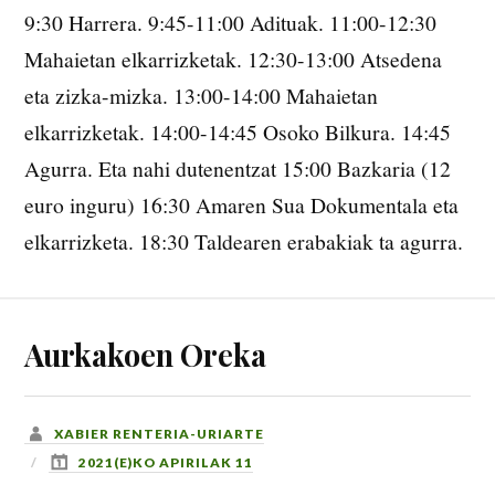
9:30 Harrera. 9:45-11:00 Adituak. 11:00-12:30
Mahaietan elkarrizketak. 12:30-13:00 Atsedena
eta zizka-mizka. 13:00-14:00 Mahaietan
elkarrizketak. 14:00-14:45 Osoko Bilkura. 14:45
Agurra. Eta nahi dutenentzat 15:00 Bazkaria (12
euro inguru) 16:30 Amaren Sua Dokumentala eta
elkarrizketa. 18:30 Taldearen erabakiak ta agurra.
Aurkakoen Oreka
XABIER RENTERIA-URIARTE
2021(E)KO APIRILAK 11