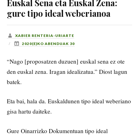
Euskal Sena eta Euskal Zena:
gure tipo ideal weberianoa
XABIER RENTERIA-URIARTE
2020(E)KO ABENDUAK 30
“Nago [proposatzen duzuen] euskal sena ez ote
den euskal zena. Iragan idealizatua.” Diost lagun
batek.
Eta bai, hala da. Euskaldunen tipo ideal weberiano
gisa hartu daiteke.
Gure Oinarrizko Dokumentuan tipo ideal