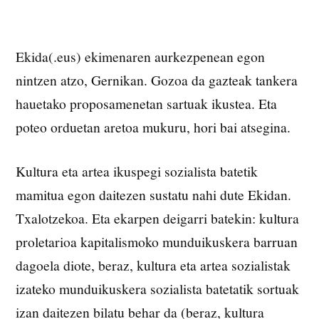
Ekida(.eus) ekimenaren aurkezpenean egon
nintzen atzo, Gernikan. Gozoa da gazteak tankera
hauetako proposamenetan sartuak ikustea. Eta
poteo orduetan aretoa mukuru, hori bai atsegina.
Kultura eta artea ikuspegi sozialista batetik
mamitua egon daitezen sustatu nahi dute Ekidan.
Txalotzekoa. Eta ekarpen deigarri batekin: kultura
proletarioa kapitalismoko munduikuskera barruan
dagoela diote, beraz, kultura eta artea sozialistak
izateko munduikuskera sozialista batetatik sortuak
izan daitezen bilatu behar da (beraz, kultura