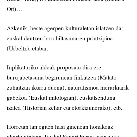
Ott)…
Azkenik, beste agerpen kulturaletan islatzen da:
euskal dantzen borobiltasunaren printzipioa
(Urbeltz), etabar.
Inplikaturiko aldeak proposatu dira ere:
burujabetasuna begirunean finkatzea (Malato
zuhaitzan ikurra duena), naturalismoa hierarkiarik
gabekoa (Euskal mitologian), euskalsenduna
izatea (Historian zehar eta etorkizunerako), etb.
Horretan lan egiten hasi ginenean honakoaz
ohartu nintzan. Euskal Senari buruz ezer gutxi