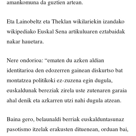
amankomuna da guztien artean.
Eta Lainobeltz eta Theklan wikilariekin izandako
wikipediako Euskal Sena artikuluaren eztabaidak
nakar hauetara.
Nere ondorioa: “ematen du azken aldian
identitarioa den edozerren gainean diskurtso bat
montatzea politikoki ez-zuzena egin dugula,
euskaldunak bereziak zirela uste zutenaren garaia
ahal denik eta azkarren utzi nahi dugula atzean.
Baina gero, belaunaldi berriak euskalduntasunaz
pasotismo itzelak erakusten dituenean, orduan bai,