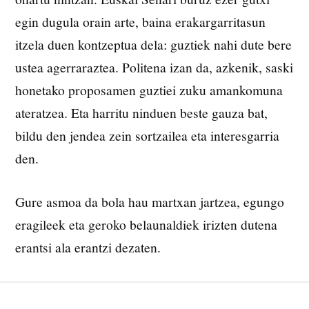
egin dugula orain arte, baina erakargarritasun
itzela duen kontzeptua dela: guztiek nahi dute bere
ustea agerraraztea. Politena izan da, azkenik, saski
honetako proposamen guztiei zuku amankomuna
ateratzea. Eta harritu ninduen beste gauza bat,
bildu den jendea zein sortzailea eta interesgarria
den.
Gure asmoa da bola hau martxan jartzea, egungo
eragileek eta geroko belaunaldiek irizten dutena
erantsi ala erantzi dezaten.