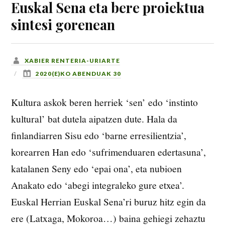
Euskal Sena eta bere proiektua
sintesi gorenean
XABIER RENTERIA-URIARTE
2020(E)KO ABENDUAK 30
Kultura askok beren herriek ‘sen’ edo ‘instinto
kultural’ bat dutela aipatzen dute. Hala da
finlandiarren Sisu edo ‘barne erresilientzia’,
korearren Han edo ‘sufrimenduaren edertasuna’,
katalanen Seny edo ‘epai ona’, eta nubioen
Anakato edo ‘abegi integraleko gure etxea’.
Euskal Herrian Euskal Sena’ri buruz hitz egin da
ere (Latxaga, Mokoroa…) baina gehiegi zehaztu