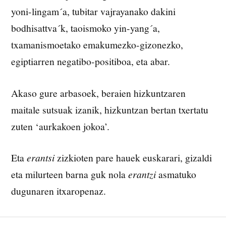
yoni-lingam´a, tubitar vajrayanako dakini
bodhisattva´k, taoismoko yin-yang´a,
txamanismoetako emakumezko-gizonezko,
egiptiarren negatibo-positiboa, eta abar.
Akaso gure arbasoek, beraien hizkuntzaren
maitale sutsuak izanik, hizkuntzan bertan txertatu
zuten ‘aurkakoen jokoa’.
Eta
erantsi
zizkioten pare hauek euskarari, gizaldi
eta milurteen barna guk nola
erantzi
asmatuko
dugunaren itxaropenaz.