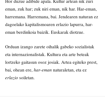
Hor duzue adibide apala. Kultur artean nik zuri
eman, zuk har; zuk niri eman, nik har. Har-eman,
harremana. Harremana, bai. Jendearen naturan ez
dagoelako kapitalismoaren erlazio lapurra, har-
eman berdinkoia baizik. Euskarak diotzue.
Orduan izango zarete oihalik gabeko sozialistak
eta internazionalistak. Kultura eta arte beteak
lortzeko gaitasun osoz josiak. Artea egiteko prest,
bai, ohean ere,
har-eman
naturaletan, eta ez
erlazio
soiletan.