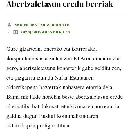
Abertzaletasun eredu berriak
XABIER RENTERIA-URIARTE
2020(E)KO ABENDUAK 30
Gure gizartean, onerako eta txarrerako,
ikuspuntuen sustatzailea zen ETAren amaiera eta
gero, abertzaletasuna konorterik gabe gelditu zen,
eta pizgarria izan da Nafar Estatuaren
aldarrikapena bazterrak nahastera etorria dela.
Baina nik talde honetan beste abertzaletasun eredu
alternatibo bat dakusat: etorkizunaren aurrean, ia
galdua dugun Euskal Komunalismoaren
aldarrikapen prefiguratiboa.