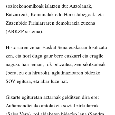
sozioekonomikoak islatzen du: Auzolanak,
Batzarreak, Komunalak edo Herri Jabegoak, eta
Zuzenbide Piriniarraren demokrazia zuzena
(ABKZP sistema).
Historiaren zehar Euskal Sena euskaran fosilizatu
zen, eta hori dugu gaur bere euskarri eta eragile
nagusi: harr-eman, -ok biltzailea, zenbakitzaileak
(bera, zu eta hirurok), aglutinazioaren bidezko
SOV egitura, eta abar luze bat.
Gizarte egituretan aztarnak gelditzen dira ere:
Auñamendietako antolaketa sozial zirkularrak
(Sales Vera), rol aldaketen bidezko lana (Sandra