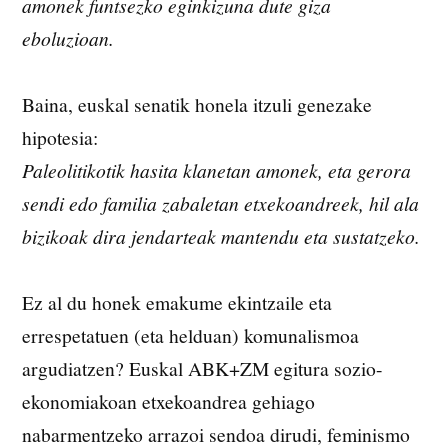
amonek funtsezko eginkizuna dute giza
eboluzioan.
Baina, euskal senatik honela itzuli genezake
hipotesia:
Paleolitikotik hasita klanetan amonek, eta gerora
sendi edo familia zabaletan etxekoandreek, hil ala
bizikoak dira jendarteak mantendu eta sustatzeko.
Ez al du honek emakume ekintzaile eta
errespetatuen (eta helduan) komunalismoa
argudiatzen? Euskal ABK+ZM egitura sozio-
ekonomiakoan etxekoandrea gehiago
nabarmentzeko arrazoi sendoa dirudi, feminismo