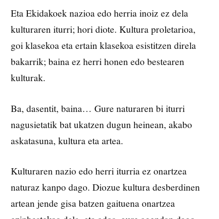
Eta Ekidakoek nazioa edo herria inoiz ez dela
kulturaren iturri; hori diote. Kultura proletarioa,
goi klasekoa eta ertain klasekoa esistitzen direla
bakarrik; baina ez herri honen edo bestearen
kulturak.
Ba, dasentit, baina… Gure naturaren bi iturri
nagusietatik bat ukatzen dugun heinean, akabo
askatasuna, kultura eta artea.
Kulturaren nazio edo herri iturria ez onartzea
naturaz kanpo dago. Diozue kultura desberdinen
artean jende gisa batzen gaituena onartzea
ezinbestekoa dela, eta ados, gure agendan dago