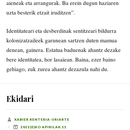
aieneak eta arrangurak. Ba erein dugun haziaren
uzta besterik etzait iruditzen”.
Identitateari eta desberdinak sentitzeari bildurra
kolonizatzaileek garunean sartzen duten mamua
denean, gainera. Estatua baduenak ahantz dezake
bere identitatea, hor lasaiean. Baina, ezer baino
gehiago, zuk zurea ahantz dezazula nahi du.
Ekidari
XABIER RENTERIA-URIARTE
2021(E)KO APIRILAK 11