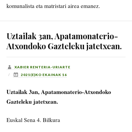
komunalista eta matristari airea emanez.
Uztailak 3an, Apatamonaterio-
Atxondoko Gazteleku jatetxean.
XABIER RENTERIA-URIARTE
2021(E)KO EKAINAK 16
Uztailak 3an, Apatamonaterio-Atxondoko
Gazteleku jatetxean.
Euskal Sena 4. Bilkura