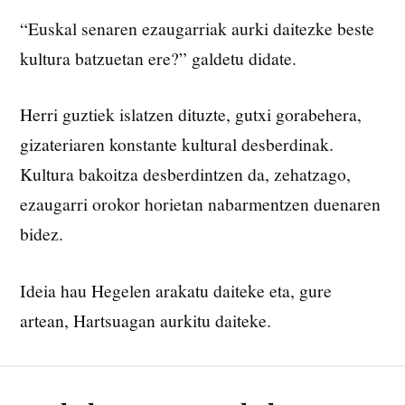
“Euskal senaren ezaugarriak aurki daitezke beste
kultura batzuetan ere?” galdetu didate.
Herri guztiek islatzen dituzte, gutxi gorabehera,
gizateriaren konstante kultural desberdinak.
Kultura bakoitza desberdintzen da, zehatzago,
ezaugarri orokor horietan nabarmentzen duenaren
bidez.
Ideia hau Hegelen arakatu daiteke eta, gure
artean, Hartsuagan aurkitu daiteke.