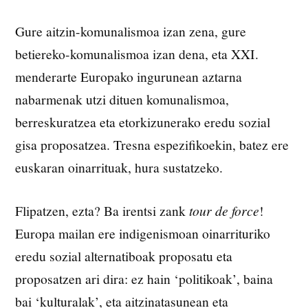
Gure aitzin-komunalismoa izan zena, gure
betiereko-komunalismoa izan dena, eta XXI.
menderarte Europako ingurunean aztarna
nabarmenak utzi dituen komunalismoa,
berreskuratzea eta etorkizunerako eredu sozial
gisa proposatzea. Tresna espezifikoekin, batez ere
euskaran oinarrituak, hura sustatzeko.
Flipatzen, ezta? Ba irentsi zank
tour de force
!
Europa mailan ere indigenismoan oinarrituriko
eredu sozial alternatiboak proposatu eta
proposatzen ari dira: ez hain ‘politikoak’, baina
bai ‘kulturalak’, eta aitzinatasunean eta