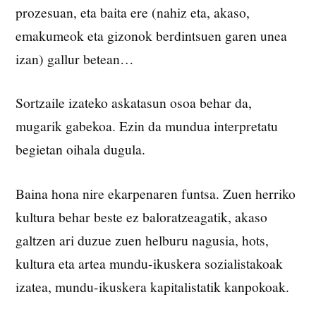
prozesuan, eta baita ere (nahiz eta, akaso,
emakumeok eta gizonok berdintsuen garen unea
izan) gallur betean…
Sortzaile izateko askatasun osoa behar da,
mugarik gabekoa. Ezin da mundua interpretatu
begietan oihala dugula.
Baina hona nire ekarpenaren funtsa. Zuen herriko
kultura behar beste ez baloratzeagatik, akaso
galtzen ari duzue zuen helburu nagusia, hots,
kultura eta artea mundu-ikuskera sozialistakoak
izatea, mundu-ikuskera kapitalistatik kanpokoak.