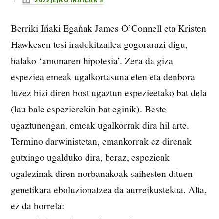
2022(E)KO IRAILAK 5
Berriki Iñaki Egañak James O’Connell eta Kristen
Hawkesen tesi iradokitzailea gogorarazi digu,
halako ‘amonaren hipotesia’. Zera da giza
espeziea emeak ugalkortasuna eten eta denbora
luzez bizi diren bost ugaztun espezieetako bat dela
(lau bale espezierekin bat eginik). Beste
ugaztunengan, emeak ugalkorrak dira hil arte.
Termino darwinistetan, emankorrak ez direnak
gutxiago ugalduko dira, beraz, espezieak
ugalezinak diren norbanakoak saihesten dituen
genetikara eboluzionatzea da aurreikustekoa. Alta,
ez da horrela: