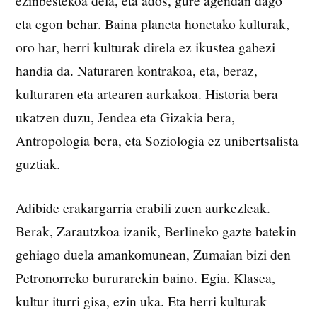
eta egon behar. Baina planeta honetako kulturak,
oro har, herri kulturak direla ez ikustea gabezi
handia da. Naturaren kontrakoa, eta, beraz,
kulturaren eta artearen aurkakoa. Historia bera
ukatzen duzu, Jendea eta Gizakia bera,
Antropologia bera, eta Soziologia ez unibertsalista
guztiak.
Adibide erakargarria erabili zuen aurkezleak.
Berak, Zarautzkoa izanik, Berlineko gazte batekin
gehiago duela amankomunean, Zumaian bizi den
Petronorreko bururarekin baino. Egia. Klasea,
kultur iturri gisa, ezin uka. Eta herri kulturak