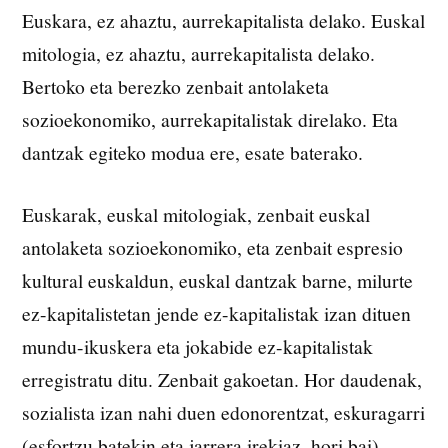
Euskara, ez ahaztu, aurrekapitalista delako. Euskal
mitologia, ez ahaztu, aurrekapitalista delako.
Bertoko eta berezko zenbait antolaketa
sozioekonomiko, aurrekapitalistak direlako. Eta
dantzak egiteko modua ere, esate baterako.
Euskarak, euskal mitologiak, zenbait euskal
antolaketa sozioekonomiko, eta zenbait espresio
kultural euskaldun, euskal dantzak barne, milurte
ez-kapitalistetan jende ez-kapitalistak izan dituen
mundu-ikuskera eta jokabide ez-kapitalistak
erregistratu ditu. Zenbait gakoetan. Hor daudenak,
sozialista izan nahi duen edonorentzat, eskuragarri
(esfortzu batekin eta jarrera irekiaz, hori bai).