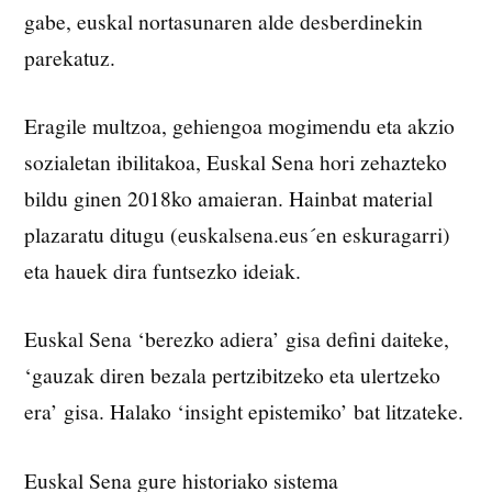
gabe, euskal nortasunaren alde desberdinekin
parekatuz.
Eragile multzoa, gehiengoa mogimendu eta akzio
sozialetan ibilitakoa, Euskal Sena hori zehazteko
bildu ginen 2018ko amaieran. Hainbat material
plazaratu ditugu (euskalsena.eus´en eskuragarri)
eta hauek dira funtsezko ideiak.
Euskal Sena ‘berezko adiera’ gisa defini daiteke,
‘gauzak diren bezala pertzibitzeko eta ulertzeko
era’ gisa. Halako ‘insight epistemiko’ bat litzateke.
Euskal Sena gure historiako sistema