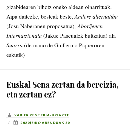
gizabidearen bihotz oneko aldean oinarrituak.
Aipa daitezke, besteak beste,
Andere alternatiba
(Josu Naberanen proposatua)
, Aborijenen
Internatzionala
(Jakue Pascualek bultzatua) ala
Suarra
(de mano de Guillermo Piqueroren
eskutik)
Euskal Sena zertan da bereizia,
eta zertan ez?
XABIER RENTERIA-URIARTE
2020(E)KO ABENDUAK 30