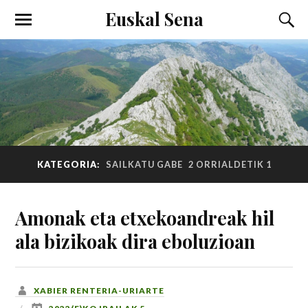
Euskal Sena
KATEGORIA:
SAILKATU GABE
2 ORRIALDETIK 1
Amonak eta etxekoandreak hil
ala bizikoak dira eboluzioan
XABIER RENTERIA-URIARTE