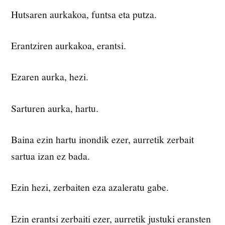
Hutsaren aurkakoa, funtsa eta putza.
Erantziren aurkakoa, erantsi.
Ezaren aurka, hezi.
Sarturen aurka, hartu.
Baina ezin hartu inondik ezer, aurretik zerbait
sartua izan ez bada.
Ezin hezi, zerbaiten eza azaleratu gabe.
Ezin erantsi zerbaiti ezer, aurretik justuki eransten