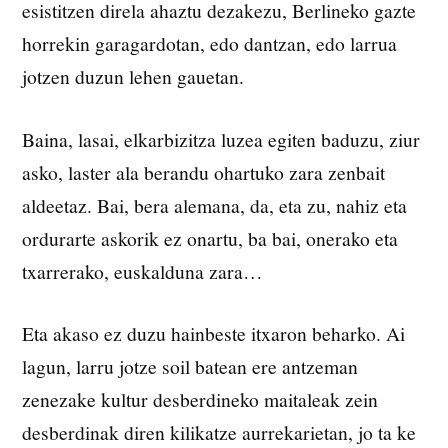
esistitzen direla ahaztu dezakezu, Berlineko gazte
horrekin garagardotan, edo dantzan, edo larrua
jotzen duzun lehen gauetan.
Baina, lasai, elkarbizitza luzea egiten baduzu, ziur
asko, laster ala berandu ohartuko zara zenbait
aldeetaz. Bai, bera alemana, da, eta zu, nahiz eta
ordurarte askorik ez onartu, ba bai, onerako eta
txarrerako, euskalduna zara…
Eta akaso ez duzu hainbeste itxaron beharko. Ai
lagun, larru jotze soil batean ere antzeman
zenezake kultur desberdineko maitaleak zein
desberdinak diren kilikatze aurrekarietan, jo ta ke