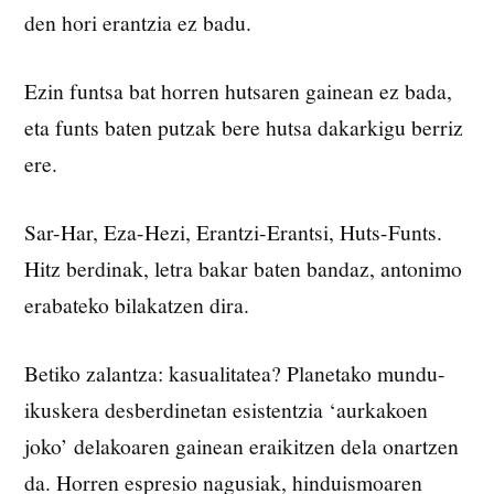
den hori erantzia ez badu.
Ezin funtsa bat horren hutsaren gainean ez bada,
eta funts baten putzak bere hutsa dakarkigu berriz
ere.
Sar-Har, Eza-Hezi, Erantzi-Erantsi, Huts-Funts.
Hitz berdinak, letra bakar baten bandaz, antonimo
erabateko bilakatzen dira.
Betiko zalantza: kasualitatea? Planetako mundu-
ikuskera desberdinetan esistentzia ‘aurkakoen
joko’ delakoaren gainean eraikitzen dela onartzen
da. Horren espresio nagusiak, hinduismoaren