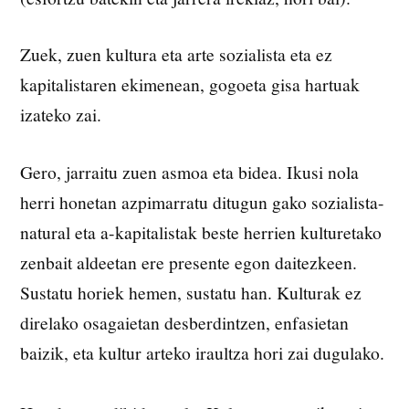
Zuek, zuen kultura eta arte sozialista eta ez
kapitalistaren ekimenean, gogoeta gisa hartuak
izateko zai.
Gero, jarraitu zuen asmoa eta bidea. Ikusi nola
herri honetan azpimarratu ditugun gako sozialista-
natural eta a-kapitalistak beste herrien kulturetako
zenbait aldeetan ere presente egon daitezkeen.
Sustatu horiek hemen, sustatu han. Kulturak ez
direlako osagaietan desberdintzen, enfasietan
baizik, eta kultur arteko iraultza hori zai dugulako.