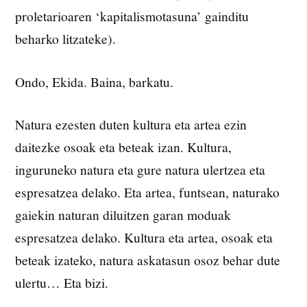
proletarioaren ‘kapitalismotasuna’ gainditu
beharko litzateke).
Ondo, Ekida. Baina, barkatu.
Natura ezesten duten kultura eta artea ezin
daitezke osoak eta beteak izan. Kultura,
inguruneko natura eta gure natura ulertzea eta
espresatzea delako. Eta artea, funtsean, naturako
gaiekin naturan diluitzen garan moduak
espresatzea delako. Kultura eta artea, osoak eta
beteak izateko, natura askatasun osoz behar dute
ulertu… Eta bizi.