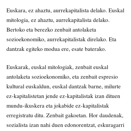
Euskara, ez ahaztu, aurrekapitalista delako. Euskal
mitologia, ez ahaztu, aurrekapitalista delako.
Bertoko eta berezko zenbait antolaketa
sozioekonomiko, aurrekapitalistak direlako. Eta
dantzak egiteko modua ere, esate baterako.
Euskarak, euskal mitologiak, zenbait euskal
antolaketa sozioekonomiko, eta zenbait espresio
kultural euskaldun, euskal dantzak barne, milurte
ez-kapitalistetan jende ez-kapitalistak izan dituen
mundu-ikuskera eta jokabide ez-kapitalistak
erregistratu ditu. Zenbait gakoetan. Hor daudenak,
sozialista izan nahi duen edonorentzat, eskuragarri