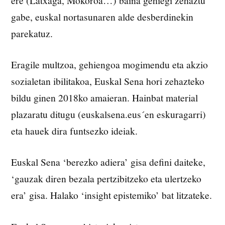
gabe, euskal nortasunaren alde desberdinekin
parekatuz.
Eragile multzoa, gehiengoa mogimendu eta akzio
sozialetan ibilitakoa, Euskal Sena hori zehazteko
bildu ginen 2018ko amaieran. Hainbat material
plazaratu ditugu (euskalsena.eus´en eskuragarri)
eta hauek dira funtsezko ideiak.
Euskal Sena ‘berezko adiera’ gisa defini daiteke,
‘gauzak diren bezala pertzibitzeko eta ulertzeko
era’ gisa. Halako ‘insight epistemiko’ bat litzateke.