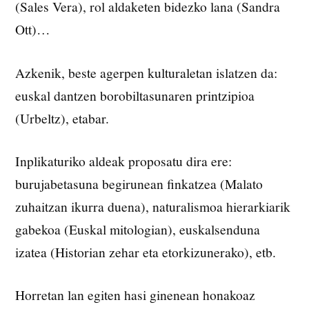
(Sales Vera), rol aldaketen bidezko lana (Sandra
Ott)…
Azkenik, beste agerpen kulturaletan islatzen da:
euskal dantzen borobiltasunaren printzipioa
(Urbeltz), etabar.
Inplikaturiko aldeak proposatu dira ere:
burujabetasuna begirunean finkatzea (Malato
zuhaitzan ikurra duena), naturalismoa hierarkiarik
gabekoa (Euskal mitologian), euskalsenduna
izatea (Historian zehar eta etorkizunerako), etb.
Horretan lan egiten hasi ginenean honakoaz