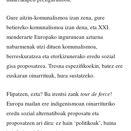
Gure aitzin-komunalismoa izan zena, gure
betiereko-komunalismoa izan dena, eta XXI.
menderarte Europako ingurunean aztarna
nabarmenak utzi dituen komunalismoa,
berreskuratzea eta etorkizunerako eredu sozial
gisa proposatzea. Tresna espezifikoekin, batez ere
euskaran oinarrituak, hura sustatzeko.
Flipatzen, ezta? Ba irentsi zank
tour de force
!
Europa mailan ere indigenismoan oinarrituriko
eredu sozial alternatiboak proposatu eta
proposatzen ari dira: ez hain ‘politikoak’, baina