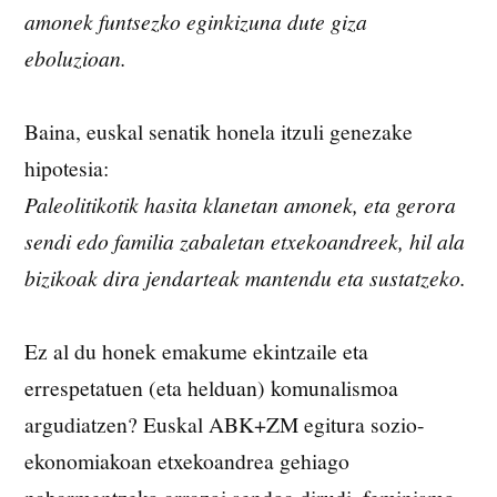
amonek funtsezko eginkizuna dute giza
eboluzioan.
Baina, euskal senatik honela itzuli genezake
hipotesia:
Paleolitikotik hasita klanetan amonek, eta gerora
sendi edo familia zabaletan etxekoandreek, hil ala
bizikoak dira jendarteak mantendu eta sustatzeko.
Ez al du honek emakume ekintzaile eta
errespetatuen (eta helduan) komunalismoa
argudiatzen? Euskal ABK+ZM egitura sozio-
ekonomiakoan etxekoandrea gehiago