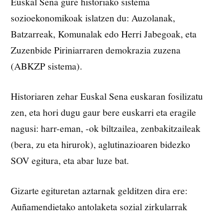
Euskal Sena gure historiako sistema
sozioekonomikoak islatzen du: Auzolanak,
Batzarreak, Komunalak edo Herri Jabegoak, eta
Zuzenbide Piriniarraren demokrazia zuzena
(ABKZP sistema).
Historiaren zehar Euskal Sena euskaran fosilizatu
zen, eta hori dugu gaur bere euskarri eta eragile
nagusi: harr-eman, -ok biltzailea, zenbakitzaileak
(bera, zu eta hirurok), aglutinazioaren bidezko
SOV egitura, eta abar luze bat.
Gizarte egituretan aztarnak gelditzen dira ere:
Auñamendietako antolaketa sozial zirkularrak