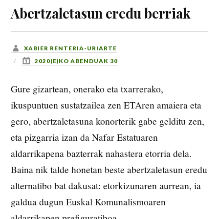
Abertzaletasun eredu berriak
XABIER RENTERIA-URIARTE
2020(E)KO ABENDUAK 30
Gure gizartean, onerako eta txarrerako,
ikuspuntuen sustatzailea zen ETAren amaiera eta
gero, abertzaletasuna konorterik gabe gelditu zen,
eta pizgarria izan da Nafar Estatuaren
aldarrikapena bazterrak nahastera etorria dela.
Baina nik talde honetan beste abertzaletasun eredu
alternatibo bat dakusat: etorkizunaren aurrean, ia
galdua dugun Euskal Komunalismoaren
aldarrikapen prefiguratiboa.