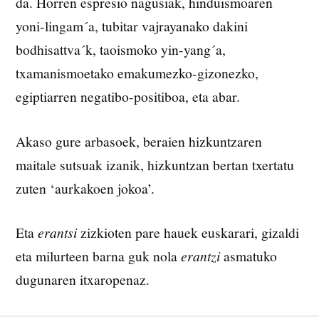
da. Horren espresio nagusiak, hinduismoaren
yoni-lingam´a, tubitar vajrayanako dakini
bodhisattva´k, taoismoko yin-yang´a,
txamanismoetako emakumezko-gizonezko,
egiptiarren negatibo-positiboa, eta abar.
Akaso gure arbasoek, beraien hizkuntzaren
maitale sutsuak izanik, hizkuntzan bertan txertatu
zuten ‘aurkakoen jokoa’.
Eta
erantsi
zizkioten pare hauek euskarari, gizaldi
eta milurteen barna guk nola
erantzi
asmatuko
dugunaren itxaropenaz.