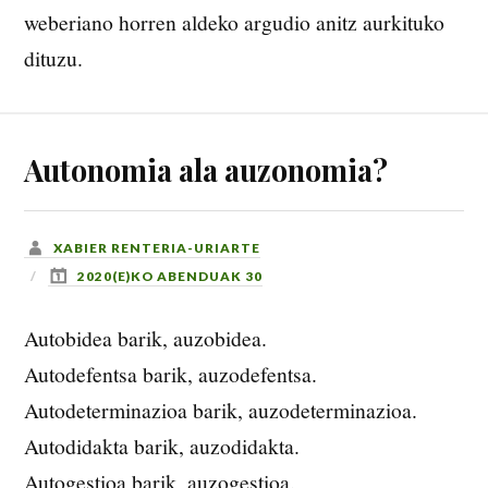
weberiano horren aldeko argudio anitz aurkituko
dituzu.
Autonomia ala auzonomia?
XABIER RENTERIA-URIARTE
2020(E)KO ABENDUAK 30
Autobidea barik, auzobidea.
Autodefentsa barik, auzodefentsa.
Autodeterminazioa barik, auzodeterminazioa.
Autodidakta barik, auzodidakta.
Autogestioa barik, auzogestioa.