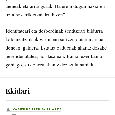
aieneak eta arrangurak. Ba erein dugun haziaren
uzta besterik etzait iruditzen”.
Identitateari eta desberdinak sentitzeari bildurra
kolonizatzaileek garunean sartzen duten mamua
denean, gainera. Estatua baduenak ahantz dezake
bere identitatea, hor lasaiean. Baina, ezer baino
gehiago, zuk zurea ahantz dezazula nahi du.
Ekidari
XABIER RENTERIA-URIARTE