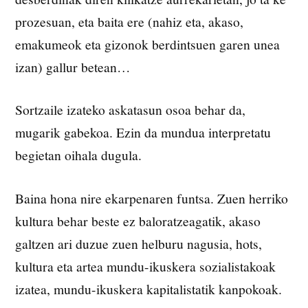
prozesuan, eta baita ere (nahiz eta, akaso,
emakumeok eta gizonok berdintsuen garen unea
izan) gallur betean…
Sortzaile izateko askatasun osoa behar da,
mugarik gabekoa. Ezin da mundua interpretatu
begietan oihala dugula.
Baina hona nire ekarpenaren funtsa. Zuen herriko
kultura behar beste ez baloratzeagatik, akaso
galtzen ari duzue zuen helburu nagusia, hots,
kultura eta artea mundu-ikuskera sozialistakoak
izatea, mundu-ikuskera kapitalistatik kanpokoak.