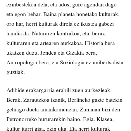
ezinbestekoa dela, eta ados, gure agendan dago
eta egon behar. Baina planeta honetako kulturak,
oro har, herri kulturak direla ez ikustea gabezi
handia da. Naturaren kontrakoa, eta, beraz,
kulturaren eta artearen aurkakoa. Historia bera
ukatzen duzu, Jendea eta Gizakia bera,
Antropologia bera, eta Soziologia ez unibertsalista
guztiak.
Adibide erakargarria erabili zuen aurkezleak.
Berak, Zarautzkoa izanik, Berlineko gazte batekin
gehiago duela amankomunean, Zumaian bizi den
Petronorreko bururarekin baino. Egia. Klasea,
kultur iturri gisa, ezin uka. Eta herri kulturak