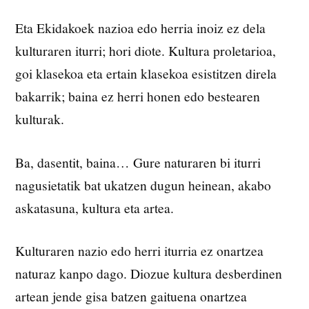
Eta Ekidakoek nazioa edo herria inoiz ez dela
kulturaren iturri; hori diote. Kultura proletarioa,
goi klasekoa eta ertain klasekoa esistitzen direla
bakarrik; baina ez herri honen edo bestearen
kulturak.
Ba, dasentit, baina… Gure naturaren bi iturri
nagusietatik bat ukatzen dugun heinean, akabo
askatasuna, kultura eta artea.
Kulturaren nazio edo herri iturria ez onartzea
naturaz kanpo dago. Diozue kultura desberdinen
artean jende gisa batzen gaituena onartzea