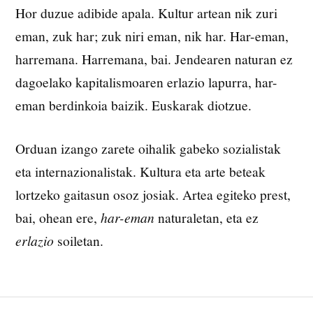
Hor duzue adibide apala. Kultur artean nik zuri
eman, zuk har; zuk niri eman, nik har. Har-eman,
harremana. Harremana, bai. Jendearen naturan ez
dagoelako kapitalismoaren erlazio lapurra, har-
eman berdinkoia baizik. Euskarak diotzue.
Orduan izango zarete oihalik gabeko sozialistak
eta internazionalistak. Kultura eta arte beteak
lortzeko gaitasun osoz josiak. Artea egiteko prest,
bai, ohean ere,
har-eman
naturaletan, eta ez
erlazio
soiletan.