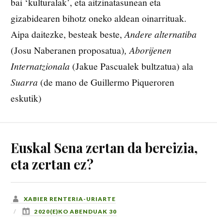
bai ‘kulturalak’, eta aitzinatasunean eta
gizabidearen bihotz oneko aldean oinarrituak.
Aipa daitezke, besteak beste,
Andere alternatiba
(Josu Naberanen proposatua)
, Aborijenen
Internatzionala
(Jakue Pascualek bultzatua) ala
Suarra
(de mano de Guillermo Piqueroren
eskutik)
Euskal Sena zertan da bereizia,
eta zertan ez?
XABIER RENTERIA-URIARTE
2020(E)KO ABENDUAK 30