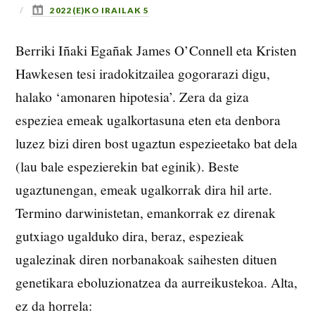
2022(E)KO IRAILAK 5
Berriki Iñaki Egañak James O’Connell eta Kristen
Hawkesen tesi iradokitzailea gogorarazi digu,
halako ‘amonaren hipotesia’. Zera da giza
espeziea emeak ugalkortasuna eten eta denbora
luzez bizi diren bost ugaztun espezieetako bat dela
(lau bale espezierekin bat eginik). Beste
ugaztunengan, emeak ugalkorrak dira hil arte.
Termino darwinistetan, emankorrak ez direnak
gutxiago ugalduko dira, beraz, espezieak
ugalezinak diren norbanakoak saihesten dituen
genetikara eboluzionatzea da aurreikustekoa. Alta,
ez da horrela: