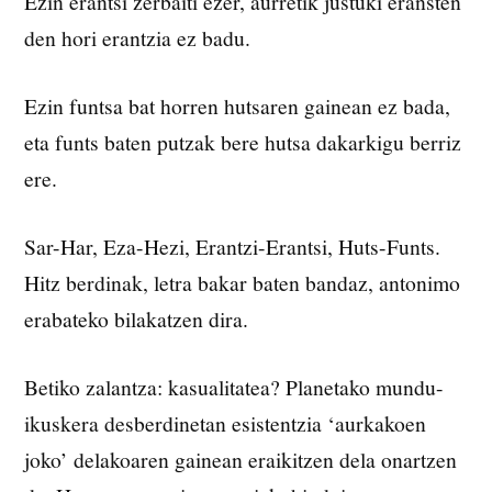
Ezin erantsi zerbaiti ezer, aurretik justuki eransten
den hori erantzia ez badu.
Ezin funtsa bat horren hutsaren gainean ez bada,
eta funts baten putzak bere hutsa dakarkigu berriz
ere.
Sar-Har, Eza-Hezi, Erantzi-Erantsi, Huts-Funts.
Hitz berdinak, letra bakar baten bandaz, antonimo
erabateko bilakatzen dira.
Betiko zalantza: kasualitatea? Planetako mundu-
ikuskera desberdinetan esistentzia ‘aurkakoen
joko’ delakoaren gainean eraikitzen dela onartzen