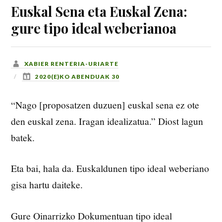
Euskal Sena eta Euskal Zena:
gure tipo ideal weberianoa
XABIER RENTERIA-URIARTE
2020(E)KO ABENDUAK 30
“Nago [proposatzen duzuen] euskal sena ez ote
den euskal zena. Iragan idealizatua.” Diost lagun
batek.
Eta bai, hala da. Euskaldunen tipo ideal weberiano
gisa hartu daiteke.
Gure Oinarrizko Dokumentuan tipo ideal