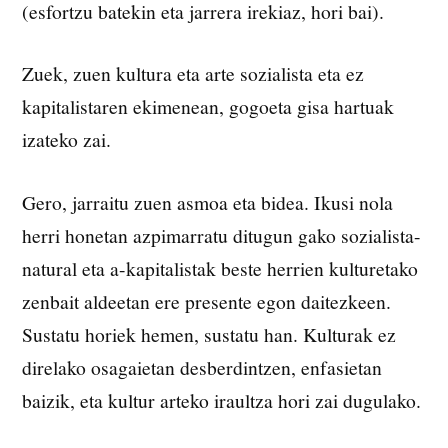
(esfortzu batekin eta jarrera irekiaz, hori bai).
Zuek, zuen kultura eta arte sozialista eta ez
kapitalistaren ekimenean, gogoeta gisa hartuak
izateko zai.
Gero, jarraitu zuen asmoa eta bidea. Ikusi nola
herri honetan azpimarratu ditugun gako sozialista-
natural eta a-kapitalistak beste herrien kulturetako
zenbait aldeetan ere presente egon daitezkeen.
Sustatu horiek hemen, sustatu han. Kulturak ez
direlako osagaietan desberdintzen, enfasietan
baizik, eta kultur arteko iraultza hori zai dugulako.