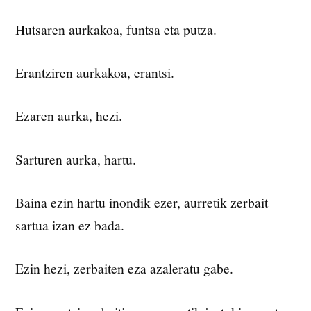
Hutsaren aurkakoa, funtsa eta putza.
Erantziren aurkakoa, erantsi.
Ezaren aurka, hezi.
Sarturen aurka, hartu.
Baina ezin hartu inondik ezer, aurretik zerbait
sartua izan ez bada.
Ezin hezi, zerbaiten eza azaleratu gabe.