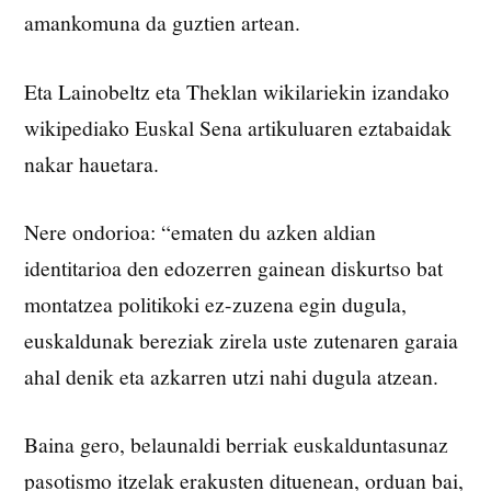
amankomuna da guztien artean.
Eta Lainobeltz eta Theklan wikilariekin izandako
wikipediako Euskal Sena artikuluaren eztabaidak
nakar hauetara.
Nere ondorioa: “ematen du azken aldian
identitarioa den edozerren gainean diskurtso bat
montatzea politikoki ez-zuzena egin dugula,
euskaldunak bereziak zirela uste zutenaren garaia
ahal denik eta azkarren utzi nahi dugula atzean.
Baina gero, belaunaldi berriak euskalduntasunaz
pasotismo itzelak erakusten dituenean, orduan bai,