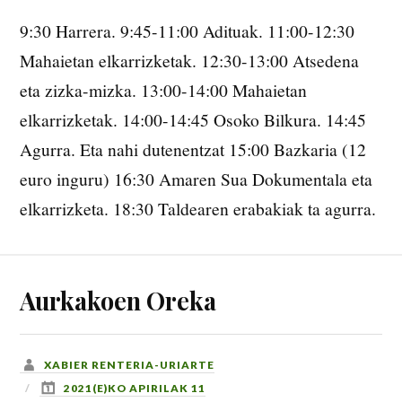
9:30 Harrera. 9:45-11:00 Adituak. 11:00-12:30
Mahaietan elkarrizketak. 12:30-13:00 Atsedena
eta zizka-mizka. 13:00-14:00 Mahaietan
elkarrizketak. 14:00-14:45 Osoko Bilkura. 14:45
Agurra. Eta nahi dutenentzat 15:00 Bazkaria (12
euro inguru) 16:30 Amaren Sua Dokumentala eta
elkarrizketa. 18:30 Taldearen erabakiak ta agurra.
Aurkakoen Oreka
XABIER RENTERIA-URIARTE
2021(E)KO APIRILAK 11