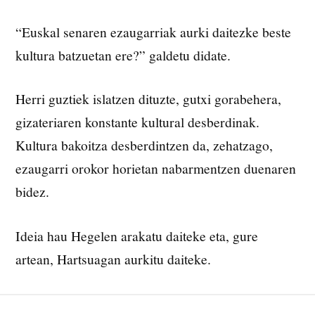
“Euskal senaren ezaugarriak aurki daitezke beste
kultura batzuetan ere?” galdetu didate.
Herri guztiek islatzen dituzte, gutxi gorabehera,
gizateriaren konstante kultural desberdinak.
Kultura bakoitza desberdintzen da, zehatzago,
ezaugarri orokor horietan nabarmentzen duenaren
bidez.
Ideia hau Hegelen arakatu daiteke eta, gure
artean, Hartsuagan aurkitu daiteke.