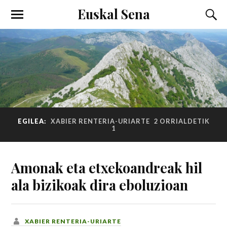
Euskal Sena
EGILEA:
XABIER RENTERIA-URIARTE
2 ORRIALDETIK
1
Amonak eta etxekoandreak hil
ala bizikoak dira eboluzioan
XABIER RENTERIA-URIARTE