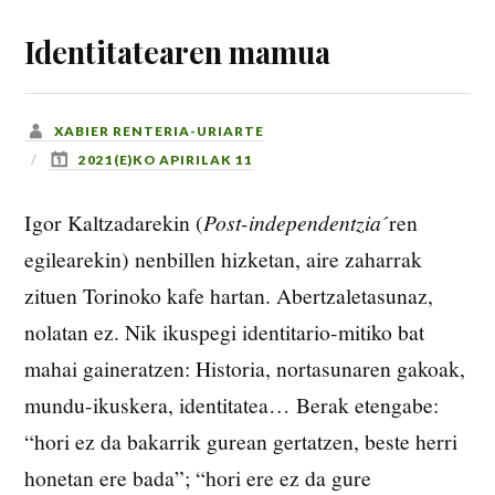
Identitatearen mamua
XABIER RENTERIA-URIARTE
2021(E)KO APIRILAK 11
Igor Kaltzadarekin (
Post-independentzia
´ren
egilearekin) nenbillen hizketan, aire zaharrak
zituen Torinoko kafe hartan. Abertzaletasunaz,
nolatan ez. Nik ikuspegi identitario-mitiko bat
mahai gaineratzen: Historia, nortasunaren gakoak,
mundu-ikuskera, identitatea… Berak etengabe:
“hori ez da bakarrik gurean gertatzen, beste herri
honetan ere bada”; “hori ere ez da gure