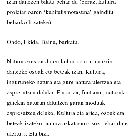
izan daitezen bilatu behar da (beraz, kultura
proletarioaren ‘kapitalismotasuna’ gainditu
beharko litzateke).
Ondo, Ekida. Baina, barkatu.
Natura ezesten duten kultura eta artea ezin
daitezke osoak eta beteak izan. Kultura,
inguruneko natura eta gure natura ulertzea eta
espresatzea delako. Eta artea, funtsean, naturako
gaiekin naturan diluitzen garan moduak
espresatzea delako. Kultura eta artea, osoak eta
beteak izateko, natura askatasun osoz behar dute
ulertu… Eta bizi.