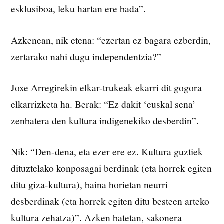
esklusiboa, leku hartan ere bada”.
Azkenean, nik etena: “ezertan ez bagara ezberdin,
zertarako nahi dugu independentzia?”
Joxe Arregirekin elkar-trukeak ekarri dit gogora
elkarrizketa ha. Berak: “Ez dakit ‘euskal sena’
zenbatera den kultura indigenekiko desberdin”.
Nik: “Den-dena, eta ezer ere ez. Kultura guztiek
dituztelako konposagai berdinak (eta horrek egiten
ditu giza-kultura), baina horietan neurri
desberdinak (eta horrek egiten ditu besteen arteko
kultura zehatza)”. Azken batetan, sakonera