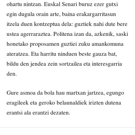
ohartu nintzan. Euskal Senari buruz ezer gutxi
egin dugula orain arte, baina erakargarritasun
itzela duen kontzeptua dela: guztiek nahi dute bere
ustea agerraraztea. Politena izan da, azkenik, saski
honetako proposamen guztiei zuku amankomuna
ateratzea. Eta harritu ninduen beste gauza bat,
bildu den jendea zein sortzailea eta interesgarria
den.
Gure asmoa da bola hau martxan jartzea, egungo
eragileek eta geroko belaunaldiek irizten dutena
erantsi ala erantzi dezaten.