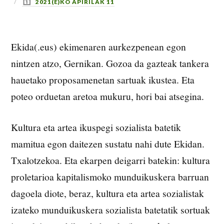
2021(E)KO APIRILAK 11
Ekida(.eus) ekimenaren aurkezpenean egon
nintzen atzo, Gernikan. Gozoa da gazteak tankera
hauetako proposamenetan sartuak ikustea. Eta
poteo orduetan aretoa mukuru, hori bai atsegina.
Kultura eta artea ikuspegi sozialista batetik
mamitua egon daitezen sustatu nahi dute Ekidan.
Txalotzekoa. Eta ekarpen deigarri batekin: kultura
proletarioa kapitalismoko munduikuskera barruan
dagoela diote, beraz, kultura eta artea sozialistak
izateko munduikuskera sozialista batetatik sortuak