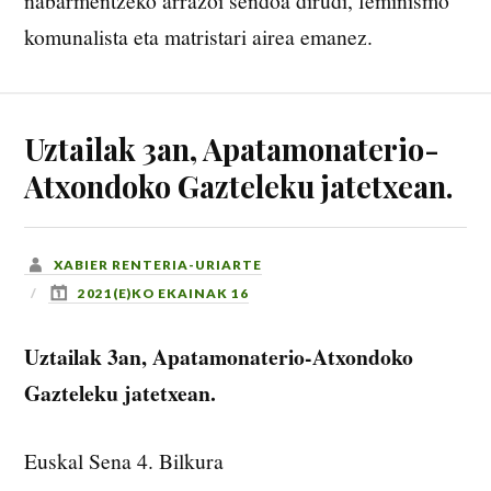
nabarmentzeko arrazoi sendoa dirudi, feminismo
komunalista eta matristari airea emanez.
Uztailak 3an, Apatamonaterio-
Atxondoko Gazteleku jatetxean.
XABIER RENTERIA-URIARTE
2021(E)KO EKAINAK 16
Uztailak 3an, Apatamonaterio-Atxondoko
Gazteleku jatetxean.
Euskal Sena 4. Bilkura