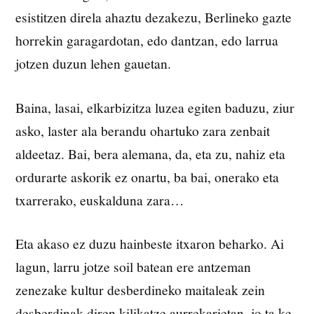
esistitzen direla ahaztu dezakezu, Berlineko gazte
horrekin garagardotan, edo dantzan, edo larrua
jotzen duzun lehen gauetan.
Baina, lasai, elkarbizitza luzea egiten baduzu, ziur
asko, laster ala berandu ohartuko zara zenbait
aldeetaz. Bai, bera alemana, da, eta zu, nahiz eta
ordurarte askorik ez onartu, ba bai, onerako eta
txarrerako, euskalduna zara…
Eta akaso ez duzu hainbeste itxaron beharko. Ai
lagun, larru jotze soil batean ere antzeman
zenezake kultur desberdineko maitaleak zein
desberdinak diren kilikatze aurrekarietan, jo ta ke