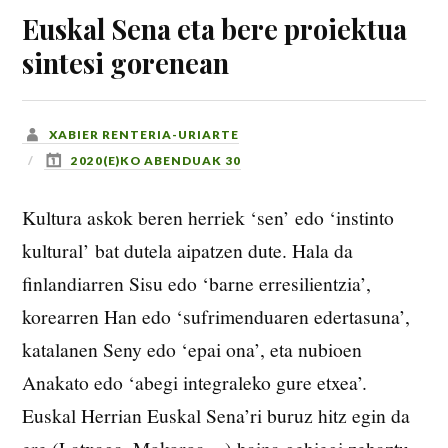
Euskal Sena eta bere proiektua
sintesi gorenean
XABIER RENTERIA-URIARTE
2020(E)KO ABENDUAK 30
Kultura askok beren herriek ‘sen’ edo ‘instinto
kultural’ bat dutela aipatzen dute. Hala da
finlandiarren Sisu edo ‘barne erresilientzia’,
korearren Han edo ‘sufrimenduaren edertasuna’,
katalanen Seny edo ‘epai ona’, eta nubioen
Anakato edo ‘abegi integraleko gure etxea’.
Euskal Herrian Euskal Sena’ri buruz hitz egin da
ere (Latxaga, Mokoroa…) baina gehiegi zehaztu